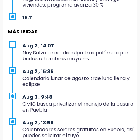
viviendas: programa avanza 30 %
18:11
México hace historia: tricampeón de
Centroamericanos
MÁS LEIDAS
17:24
Aug 2 , 14:07
El Quintalero: la panadería de Izúcar que
Nay Salvatori se disculpa tras polémica por
elabora pan de conejo para Santo Domingo
burlas a hombres mayores
17:20
Aug 2 , 15:36
Conductora se estampa contra vivienda y
Calendario lunar de agosto trae luna llena y
mata a trabajador en Tehuacán
eclipse
17:18
Aug 3 , 9:48
Advierten sanciones por estacionarse en
CMIC busca privatizar el manejo de la basura
avenida de Tlatlauquitepec
en Puebla
17:15
Aug 2 , 13:58
Profeco suspende Cimera Gym Club en
Calentadores solares gratuitos en Puebla, así
Cholula tras detectar cinco irregularidades
puedes solicitar el tuyo