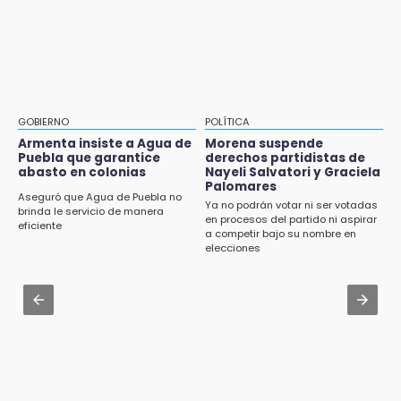
9:18
Aug 2 , 14:06
Sheinbaum llega a Puebla para encabezar
Identifican a dos víctimas de fatal volcadura
programas de vivienda y reforestación
en barranco de Pantepec
9:03
Aug 3 , 22:11
Muere Jorge Messi
CDH pide a Palomares y Nay Salvatori no
GOBIERNO
POLÍTICA
estigmatizar a adultos mayores
Armenta insiste a Agua de
Morena suspende
8:21
Puebla que garantice
derechos partidistas de
¡México vuelve a los Olímpicos!
abasto en colonias
Nayeli Salvatori y Graciela
Aug 2 , 10:42
Palomares
Cartonería da vida a la gastronomía en
Aseguró que Agua de Puebla no
Ya no podrán votar ni ser votadas
desfile de mojigangas de Atlixco 2026
brinda le servicio de manera
en procesos del partido ni aspirar
eficiente
a competir bajo su nombre en
Aug 2 , 12:04
elecciones
Gas LP baja en Puebla, aprovecha el precio
esta semana
Aug 3 , 18:05
Gobierno busca nuevos vuelos para
aeropuerto; 4 de los 12 nuevos peligran