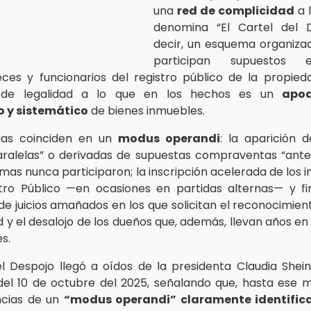
una
red de complicidad
a l
denomina “El Cartel del D
decir, un esquema organiza
participan supuestos em
ueces y funcionarios del registro público de la propie
a de legalidad a lo que en los hechos es un
apo
 y sistemático
de bienes inmuebles.
ias coinciden en un
modus operandi
: la aparición d
aralelas” o derivadas de supuestas compraventas “ante
imas nunca participaron; la inscripción acelerada de los
tro Público —en ocasiones en partidas alternas— y f
e juicios amañados en los que solicitan el reconocimiento
d y el desalojo de los dueños que, además, llevan años en
s.
el Despojo llegó a oídos de la presidenta Claudia She
el 10 de octubre del 2025, señalando que, hasta ese 
ncias de un
“modus operandi” claramente identific