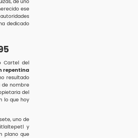
izás, de uno
merecido ese
 autoridades
 ha dedicado
895
 Cartel del
n repentina
mo resultado
ra de nombre
pietaria del
n lo que hoy
sete, uno de
tlaltepetl y
un plano que