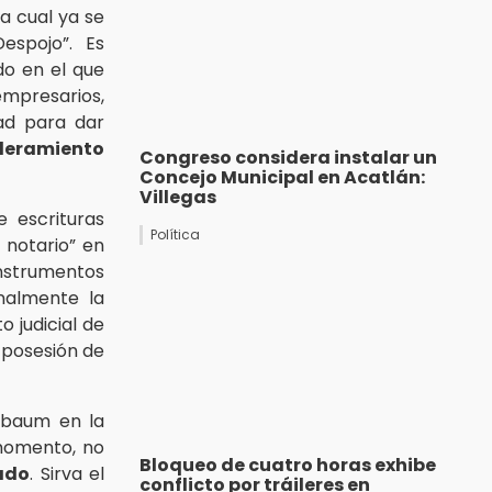
a cual ya se
espojo”. Es
do en el que
presarios,
dad para dar
deramiento
Congreso considera instalar un
Concejo Municipal en Acatlán:
Villegas
e escrituras
Política
 notario” en
 instrumentos
inalmente la
 judicial de
 posesión de
inbaum en la
momento, no
Bloqueo de cuatro horas exhibe
ado
. Sirva el
conflicto por tráileres en