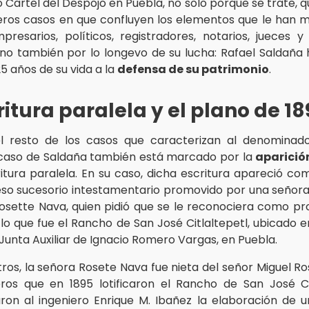
Cartel del Despojo en Puebla, no solo porque se trate, qu
eros casos en que confluyen los elementos que le han 
resarios, políticos, registradores, notarios, jueces y
sino también por lo longevo de su lucha: Rafael Saldaña
25 años de su vida a la
defensa de su patrimonio
.
ritura paralela y el plano de 1
 resto de los casos que caracterizan al denominado
 caso de Saldaña también está marcado por la
aparició
itura paralela. En su caso, dicha escritura apareció co
so sucesorio intestamentario promovido por una seño
osette Nava, quien pidió que se le reconociera como pro
 lo que fue el Rancho de San José Citlaltepetl, ubicado e
 Junta Auxiliar de Ignacio Romero Vargas, en Puebla.
tros, la señora Rosete Nava fue nieta del señor Miguel Ro
os que en 1895 lotificaron el Rancho de San José Ci
n al ingeniero Enrique M. Ibañez la elaboración de 