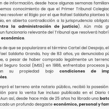
ión de información, desde hace algunas semanas familiar
emos conocimiento de que el Primer Tribunal Colegia
nea resolver el litigio por el que Rafael Saldaña plantea 
io, en abierta contradicción a la jurisprudencia obligato
ntra la administración de justicia
). Aún más gr
, un funcionario relevante del Tribunal que resolverá hab
 económico
.
 de que se popularizara el término Cartel del Despojo, e
fael Saldaña Granda, hoy de 83 años, ya denunciaba p
e, a pesar de haber comprado legalmente un terreno a
l Seguro Social (IMSS) en 1988, enfrentaba procesos ju
aban su propiedad bajo
condiciones de impa
les
.
pró el terreno ante notario público, recibió la posesión
ción para la venta fue incluso publicada en el Diario O
 Aun así, desde hace más de 25 años ha librado una
bata
icado un profundo desgaste
económico, personal y fam