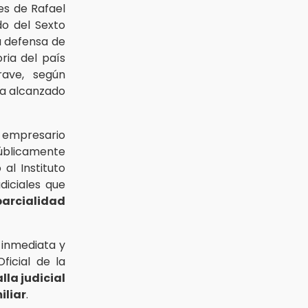
es de Rafael
do del Sexto
la defensa de
ria del país
ave, según
ría alcanzado
l empresario
úblicamente
l Instituto
diciales que
rcialidad
 inmediata y
ficial de la
lla judicial
iliar
.