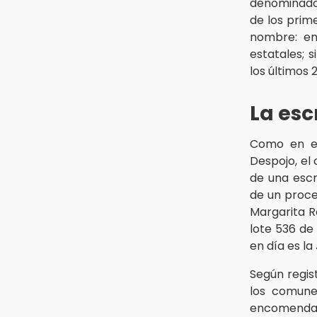
denominado 
17:43
de los prim
San Martín Texmelucan reforzará
nombre: emp
revisiones a centros de
carburación tras fuga de gas
estatales; 
los últimos 
17:39
Padres de familia y alumnos de
La esc
AMIZ exigen que la institución siga
operando
Como en el
Despojo, el
de una escr
de un proce
Margarita R
lote 536 de
en día es la
Según regis
los comuner
encomendaro