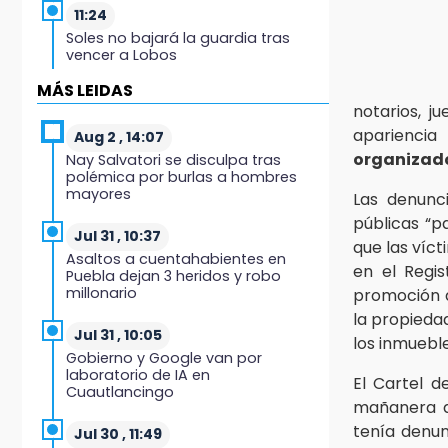
11:24
Soles no bajará la guardia tras
vencer a Lobos
MÁS LEIDAS
11:21
notarios, j
Clausuran 51 locales
aparienci
abandonados del Mercado
Aug 2 , 14:07
Municipal de Huauchinango
organizado
Nay Salvatori se disculpa tras
polémica por burlas a hombres
mayores
11:03
Las denunc
Ataque a balazos contra vivienda
públicas “p
alarma a vecinos de Izúcar de
Jul 31 , 10:37
que las víct
Matamoros
Asaltos a cuentahabientes en
en el Regis
Puebla dejan 3 heridos y robo
millonario
promoción d
10:41
Sequía y robo de elotes agravan
la propieda
crisis de productores en Valle de
Jul 31 , 10:05
los inmueble
Serdán
Gobierno y Google van por
laboratorio de IA en
El Cartel d
Cuautlancingo
10:15
mañanera d
Volaris ofertará vuelos a Chicago,
tenía denu
Acapulco y Puerto Escondido
Jul 30 , 11:49