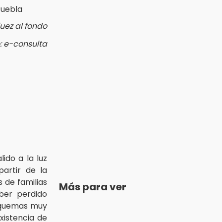
uez al fondo
: e-consulta
a
ido a la luz
partir de la
 de familias
Más para ver
ber perdido
esquemas muy
xistencia de