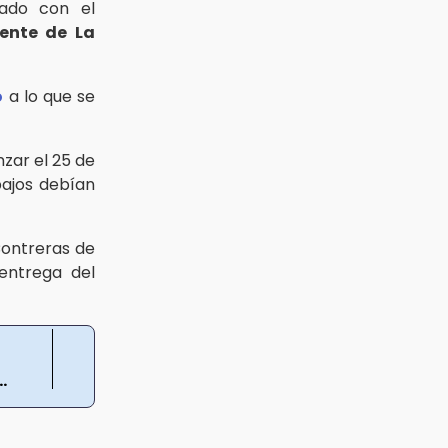
tado con el
ente de La
o
a lo que se
zar el 25 de
bajos debían
Contreras de
 entrega del
.