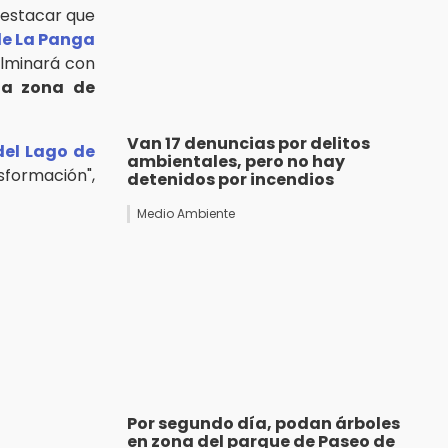
 destacar que
e La Panga
ulminará con
la zona de
Van 17 denuncias por delitos
del Lago de
ambientales, pero no hay
sformación",
detenidos por incendios
Medio Ambiente
Por segundo día, podan árboles
en zona del parque de Paseo de