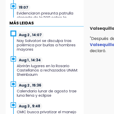
19:07
Evidenciaron presunta patrulla
clonada de la PGR sobre la
Cuacnopalan-Oaxaca
MÁS LEIDAS
Valsequill
19:04
Aug 2 , 14:07
"Después d
Directora de Orquesta Symphonia
Nay Salvatori se disculpa tras
UDLAP dirige agrupaciones de talla
Valsequill
polémica por burlas a hombres
internacional
mayores
declaró.
18:14
Aug 1 , 14:34
EE. UU. Sub-20 avanza a la final de
Abrirán lugares en la Rosario
CONCACAF
Castellanos a rechazados UNAM:
Sheinbaum
17:50
Van 17 denuncias por delitos
Aug 2 , 15:36
ambientales, pero no hay
Calendario lunar de agosto trae
detenidos por incendios
luna llena y eclipse
17:01
Aug 3 , 9:48
Vecinos de Atlixco-Metepec
CMIC busca privatizar el manejo
denuncian inseguridad en