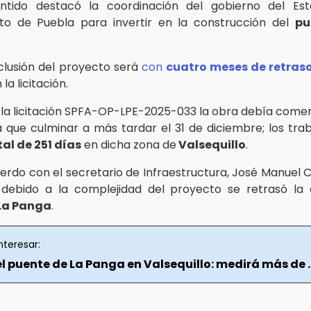
ntido destacó la coordinación del gobierno del Es
to de Puebla para invertir en la construcción del
pu
clusión del proyecto será
con
cuatro meses de retras
la licitación.
la licitación SPFA-OP-LPE-2025-033 la obra debía comen
ía que culminar a más tardar el 31 de diciembre; los tra
tal de 251 días
en dicha zona de
Valsequillo
.
erdo con el secretario de Infraestructura, José Manuel 
 debido a la complejidad del proyecto se retrasó la
La Panga
.
nteresar:
el puente de La Panga en Valsequillo: medirá más de ..