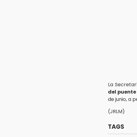
13:26
Ya instalan más de 2 mil luces
para fiestas patrias en el Centro
Histórico
12:55
Aranza López, la poblana que tocó
la gloria
La Secretar
del puente
de junio, a 
(JRLM)
TAGS