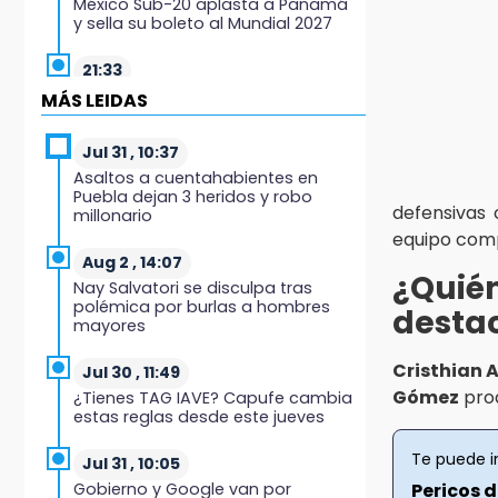
México Sub-20 aplasta a Panamá
y sella su boleto al Mundial 2027
21:33
Mora vale más que Messi en la
MÁS LEIDAS
Leagues Cup
Jul 31 , 10:37
20:45
Asaltos a cuentahabientes en
Se acerca la justicia para Aldo
Puebla dejan 3 heridos y robo
Padilla: Édgar sería sentenciado
defensivas 
millonario
en un mes
equipo com
Aug 2 , 14:07
20:40
¿Qui
Nay Salvatori se disculpa tras
Coleadero repartirá hasta 205 mil
polémica por burlas a hombres
destac
pesos en Puebla
mayores
20:26
Cristhian
Jul 30 , 11:49
Hombre es asesinado a balazos
Gómez
prod
¿Tienes TAG IAVE? Capufe cambia
en el centro de Tenampulco
estas reglas desde este jueves
19:49
Te puede i
Jul 31 , 10:05
BUAP pagó 74 millones por 25
Gobierno y Google van por
Pericos 
nuevos autobuses del STU