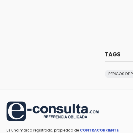
Tehuacán: Buscan devolver 10 mil
placas y licencias retenidas
durante 15 años
15:13
Fuga de agua cumple casi un mes
sin ser atendida en San Andrés
Cholula
TAGS
PERICOS DE 
Es una marca registrada, propiedad de
CONTRACORRIENTE