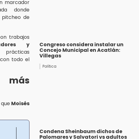
on marcador
ada donde
l pitcheo de
con trabajos
zadores y
Congreso considera instalar un
Concejo Municipal en Acatlán:
 prácticas
Villegas
 con todo el
Política
s más
s que
Moisés
Condena Sheinbaum dichos de
Palomares y Salvatori vs adultos