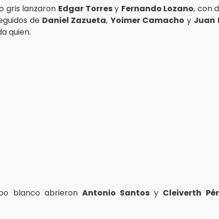
po gris lanzaron
Edgar Torres
y
Fernando Lozano
, con 
eguidos de
Daniel Zazueta
,
Yoimer Camacho
y
Juan 
a quien.
ipo blanco abrieron
Antonio Santos
y
Cleiverth Pé