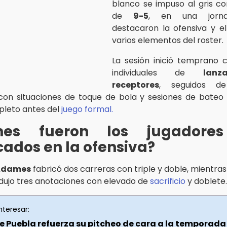
blanco se impuso al gris c
de
9-5
, en una jorn
destacaron la ofensiva y e
varios elementos del roster.
La sesión inició temprano 
individuales de
lan
receptores
, seguidos de
con situaciones de toque de bola y sesiones de bateo
pleto antes del
juego formal.
énes fueron los jugadore
ados en la ofensiva?
 Adames
fabricó dos carreras con triple y doble, mientra
ujo tres anotaciones con elevado de
sacrificio
y doblete.
nteresar:
de Puebla refuerza su pitcheo de cara a la temporada