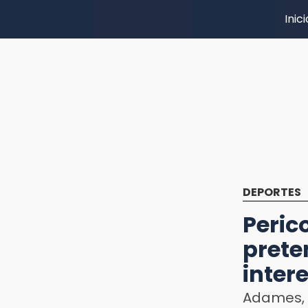
Inici
DEPORTES
Per
pre
inter
Adames,