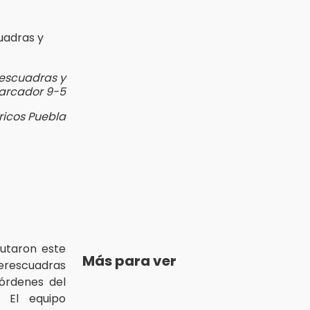
rescuadras y
rcador 9-5
ericos Puebla
utaron este
Más para ver
erescuadras
órdenes del
. El equipo