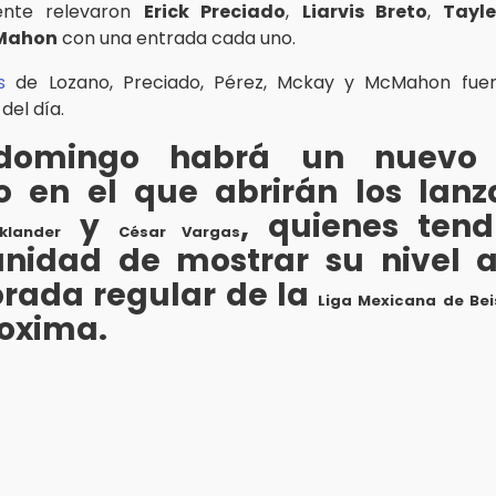
ente relevaron
Erick Preciado
,
Liarvis Breto
,
Tayl
Mahon
con una entrada cada uno.
s
de Lozano, Preciado, Pérez, Mckay y McMahon fue
del día.
 domingo habrá un nuevo 
no en el que abrirán los lanz
y
, quienes tend
klander
César Vargas
unidad de mostrar su nivel a
rada regular de la
Liga Mexicana de Bei
roxima.