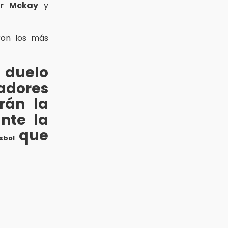
er Mckay
y
ron los más
duelo
adores
rán la
nte la
que
sbol