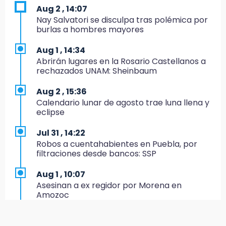
Aug 2 , 14:07
12:48
Nay Salvatori se disculpa tras polémica por
Ayuntamiento de Puebla licita compra de 30
burlas a hombres mayores
nuevos vehículos
Aug 1 , 14:34
12:08
Abrirán lugares en la Rosario Castellanos a
¿Buscas apoyo para útiles? Regístralo en la
rechazados UNAM: Sheinbaum
Beca Rita Cetina y recibe 2,500 pesos
Aug 2 , 15:36
12:07
Calendario lunar de agosto trae luna llena y
Profeco clausura Cimera Gym Club, de Club
eclipse
Alpha, en San Pedro Cholula
Jul 31 , 14:22
12:06
Robos a cuentahabientes en Puebla, por
Toma precauciones por lluvias fuertes en
filtraciones desde bancos: SSP
Puebla este fin de semana
Aug 1 , 10:07
11:47
Asesinan a ex regidor por Morena en
¿Vas a remodelar? Infonavit te presta hasta
Amozoc
71 mil pesos en 2026
Aug 1 , 13:13
11:43