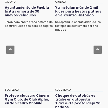
Puebla y Chivas dividen puntos en el
CIUDAD
CIUDAD
Lobos Puebla cae, pero deja todo en la duela
Cuauhtémoc
Ayuntamiento de Puebla
Ya instalan más de 2 mil
licita compra de 30
luces para fiestas patrias
8:07
nuevos vehículos
en el Centro Histórico
Aug 2 , 12:19
Ahora Volaris cancela rutas de Puebla a León
¿Eres emprendedora? Solicita hasta 20 mil
Serán camionetas recolectoras de
Se repetirá la operatividad de los
y San Luis Potosí
pesos este agosto en Puebla
basura y unidades para pasajeros
festejos de septiembre del año
pasado
7:58
Aug 1 , 16:10
Portland golea al Puebla en la Leagues Cup
Puebla, séptimo del país con más clínicas y
hospitales privados
7:42
México y Perú reanudan relaciones tras
Aug 1 , 11:17
salvoconducto a Betssy Chávez
Buscan a Antonio Méndez tras hallar sin vida
a su hijastro en Atzitzihuacan
21:58
¡México, campeón de oro!
21:26
Mezcal y artesanías de palma frenan la
SOCIEDAD
SEGURIDAD
migración en Caltepec, Puebla
Profeco clausura Cimera
Choque de autobús vs
Gym Club, de Club Alpha,
tráiler en autopista
en San Pedro Cholula
Tlaxco-Tejocotal deja 20
21:04
heridos