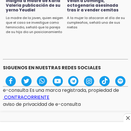
Indigna a madre de Karla
Velan a Dominga,
al ser arrollado en ciclovía
Valeria publicación de su
octogenaria asesinada
yerno Yeudiel
tras ir a vender cemitas
11:04
La madre de la joven, quien exigen
A la mujer la atacaron el día de su
que el caso se investigue como
cumpleaños, señaló una de sus
Puebla será sede del festival "Cuenta Sueños"
feminicidio, señaló que la pareja
nietas
de narración oral
de su hija dio un posicionamiento
en redes
10:51
México Canta: Puebla queda fuera pese a
lograr 470 registros
SIGUENOS EN NUESTRAS REDES SOCIALES
e-consulta Es una marca registrada, propiedad de
CONTRACORRIENTE
aviso de privacidad de e-consulta