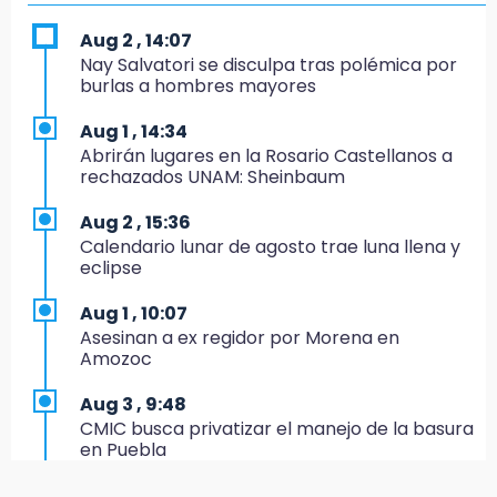
Huauchinango; locatarios exigen soluciones
Aug 2 , 14:07
14:55
Nay Salvatori se disculpa tras polémica por
Escuelas de Molcaxac y Tehuitzingo anuncian
burlas a hombres mayores
inscripciones 2026-2027
Aug 1 , 14:34
14:49
Abrirán lugares en la Rosario Castellanos a
Basura da mala imagen a la feria de San
rechazados UNAM: Sheinbaum
Salvador El Seco
Aug 2 , 15:36
14:36
Calendario lunar de agosto trae luna llena y
Inician las finales del Campeonato Nacional
eclipse
Infantil, Juvenil y de Escaramuzas Puebla
2026
Aug 1 , 10:07
Asesinan a ex regidor por Morena en
14:32
Amozoc
Sheinbaum destaca reducción de inflación
anual de 3.12 % en julio
Aug 3 , 9:48
CMIC busca privatizar el manejo de la basura
14:18
en Puebla
Cañeros de Atencingo siguen sin recibir
pagos tras concluir la zafra
Aug 1 , 13:13