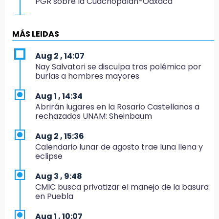
PGR sobre la Cuacnopalan-Oaxaca
19:04
Directora de Orquesta Symphonia UDLAP
MÁS LEIDAS
dirige agrupaciones de talla internacional
Aug 2 , 14:07
18:14
Nay Salvatori se disculpa tras polémica por
EE. UU. Sub-20 avanza a la final de
burlas a hombres mayores
CONCACAF
Aug 1 , 14:34
17:50
Abrirán lugares en la Rosario Castellanos a
Van 17 denuncias por delitos ambientales,
rechazados UNAM: Sheinbaum
pero no hay detenidos por incendios
Aug 2 , 15:36
17:01
Calendario lunar de agosto trae luna llena y
Vecinos de Atlixco-Metepec denuncian
eclipse
inseguridad en caminos alternos por obra
carretera
Aug 3 , 9:48
CMIC busca privatizar el manejo de la basura
16:52
en Puebla
Vacían negocio de ropa en Tehuacán;
pérdidas superan los 100 mil pesos
Aug 1 , 10:07