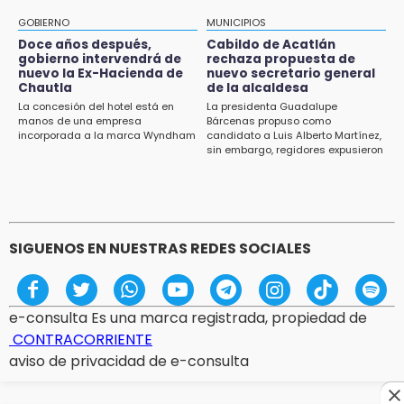
Falla convocatoria de inconformes de
GOBIERNO
MUNICIPIOS
Acatlán durante gira de Armenta en Chila
Doce años después,
Cabildo de Acatlán
gobierno intervendrá de
rechaza propuesta de
13:48
nuevo la Ex-Hacienda de
nuevo secretario general
Estado de México llevará su cultura al
Chautla
de la alcaldesa
Festival Cervantino 2026
La concesión del hotel está en
La presidenta Guadalupe
manos de una empresa
Bárcenas propuso como
incorporada a la marca Wyndham
candidato a Luis Alberto Martínez,
13:26
sin embargo, regidores expusieron
Ya instalan más de 2 mil luces para fiestas
su inconformidad ya que fue la
patrias en el Centro Histórico
única propuesta
12:55
Aranza López, la poblana que tocó la gloria
SIGUENOS EN NUESTRAS REDES SOCIALES
e-consulta Es una marca registrada, propiedad de
CONTRACORRIENTE
aviso de privacidad de e-consulta