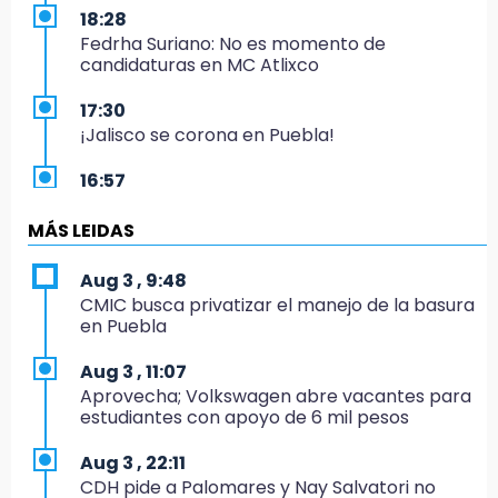
18:28
Fedrha Suriano: No es momento de
candidaturas en MC Atlixco
17:30
¡Jalisco se corona en Puebla!
16:57
Los Voladores de Papantla vuelven a Izúcar y
cierran festejos de Santo Domingo
MÁS LEIDAS
16:50
Aug 3 , 9:48
México va por el oro y el boleto olímpico en
CMIC busca privatizar el manejo de la basura
Flag Football
en Puebla
16:34
Aug 3 , 11:07
Memes y críticas surten efecto; modifican
Aprovecha; Volkswagen abre vacantes para
colores del parque en Chalchicomula
estudiantes con apoyo de 6 mil pesos
16:00
Aug 3 , 22:11
MC reorganiza su estructura en Atlixco y
CDH pide a Palomares y Nay Salvatori no