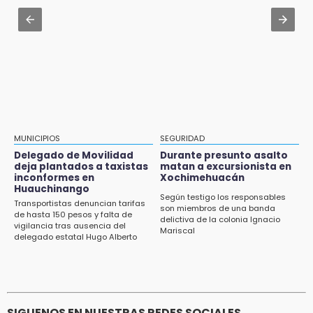
Amigos de Lisette Alvarado duda de versión
Aug 3 , 19:11
del homicidio-suicidio
Tri Sub-23 aplasta y avanza
12:50
¿Buscas trabajo? SPF ofrece sueldo de 13,607
y prestaciones: aplica en Puebla
12:44
Precio del gas LP baja en Puebla, aprovecha
esta semana
MUNICIPIOS
SEGURIDAD
Delegado de Movilidad
Durante presunto asalto
12:32
deja plantados a taxistas
matan a excursionista en
inconformes en
Xochimehuacán
Puebla busca revancha en la Leagues Cup
Huauchinango
Según testigo los responsables
Transportistas denuncian tarifas
12:14
son miembros de una banda
de hasta 150 pesos y falta de
delictiva de la colonia Ignacio
Obed Vargas gana confianza con el Atlético
vigilancia tras ausencia del
Mariscal
delegado estatal Hugo Alberto
Gutiérrez Rangel
SIGUENOS EN NUESTRAS REDES SOCIALES