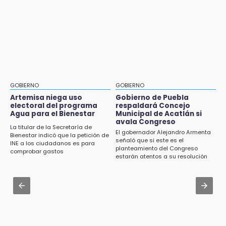
Ecoparque Tlalli-Malinche
Jul 31 , 17:16
16:01
¿Se va? Real Madrid anunció que no igualaran
Artemisa niega uso electoral del programa
el precio por Vinícius Jr.
Agua para el Bienestar
Jul 31 , 16:31
15:57
Armenta pide denunciar abusos en
Texmelucan abren convocatoria de Huertos
Academia Militarizada Ignacio Zaragoza
de Traspatio para grupos vulnerables
GOBIERNO
GOBIERNO
Aug 3 , 9:48
Artemisa niega uso
Gobierno de Puebla
15:43
electoral del programa
respaldará Concejo
CMIC busca privatizar el manejo de la basura
Agua para el Bienestar
Municipal de Acatlán si
Investigan presunta reventa de más de 100
en Puebla
avala Congreso
lotes en panteón de Tehuacán
La titular de la Secretaría de
El gobernador Alejandro Armenta
Bienestar indicó que la petición de
Jul 31 , 13:46
señaló que si este es el
INE a los ciudadanos es para
15:32
planteamiento del Congreso
Certifícate como operador de transporte en
comprobar gastos
Roban bicicleta en menos de un minuto en
estarán atentos a su resolución
Icatep
plaza de Libres
Jul 31 , 14:02
15:26
Prepárate para lluvias intensas por frente
Grupo armado asalta gasera en San Andrés
frío en Puebla
Cholula