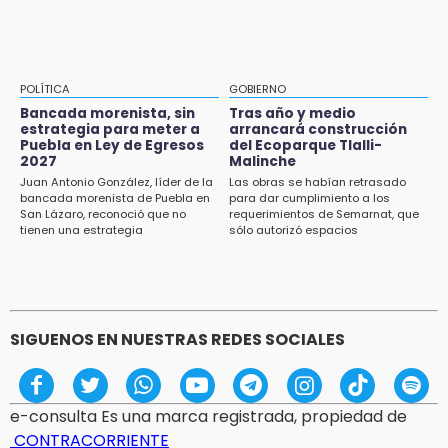
15:21
Texmelucan contará con más de 500
cámaras de videovigilancia
15:08
POLÍTICA
GOBIERNO
Huitzilan de Serdán espera hasta 30 mil
Bancada morenista, sin
Tras año y medio
visitantes en feria
estrategia para meter a
arrancará construcción
Puebla en Ley de Egresos
del Ecoparque Tlalli-
2027
Malinche
15:07
Juan Antonio González, líder de la
Las obras se habían retrasado
Rastro de Atlixco descarta clembuterol y
bancada morenista de Puebla en
para dar cumplimiento a los
alerta por mataderos clandestinos
San Lázaro, reconoció que no
requerimientos de Semarnat, que
tienen una estrategia
sólo autorizó espacios
ecoturísticos
15:03
Cholula estrena agenda cultural con siete
actividades
SIGUENOS EN NUESTRAS REDES SOCIALES
e-consulta Es una marca registrada, propiedad de
CONTRACORRIENTE