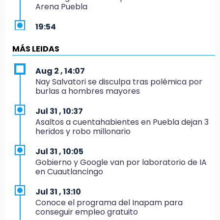
Arena Puebla
19:54
Investigación de ASE a Tlatehui y Cuautle no
es politiquería, es por posible desfalco al
MÁS LEIDAS
erario
Aug 2 , 14:07
19:45
Nay Salvatori se disculpa tras polémica por
Estado invertirá en unidades médicas del
burlas a hombres mayores
IMSS-Bienestar y el SEDIF
Jul 31 , 10:37
19:35
Asaltos a cuentahabientes en Puebla dejan 3
De la Vega niega venta de Bravos
heridos y robo millonario
19:34
Jul 31 , 10:05
Desalojan a dos comerciantes en Valsequillo
Gobierno y Google van por laboratorio de IA
por invasión en zona de Conagua
en Cuautlancingo
19:18
Jul 31 , 13:10
Bancada morenista, sin estrategia para
Conoce el programa del Inapam para
meter a Puebla en Ley de Egresos 2027
conseguir empleo gratuito