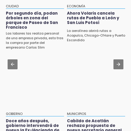
Aug 1 , 17:36
CIUDAD
ECONOMÍA
14:18
Alcaldesa exhibe patrullas tras polémico
Por segundo día, podan
Ahora Volaris cancela
Cañeros de Atencingo siguen sin recibir
accidente en Chiautzingo
árboles en zona del
rutas de Puebla a León y
pagos tras concluir la zafra
parque de Paseo de San
San Luis Potosí
Francisco
Aug 2 , 14:47
La aerolínea abrirá rutas a
14:06
Las labores las realiza personal
Gobierno de Puebla contrató al Inecol para
Acapulco, Chicago-O’Hare y Puerto
Piden ayuda en Chignahuapan para
de una empresa privada, esto tras
Escondido
elaborar la MIA del Cablebús
la compra por parte del
identificar a hombre hospitalizado
empresario Carlos Slim
Aug 2 , 12:34
14:03
Alumnos de la AMIZ Puebla son forzados a
IBERO Puebla abre sus puertas con la
reproducir violencias: activista
primera edición de FLIP
Aug 1 , 11:48
13:59
Huejotzingo tiene nuevo secretario de
Puebla, segundo nacional con tasa más alta
Seguridad Ciudadana: llega otro marino al
de muertes por diabetes
cargo
13:54
Falla convocatoria de inconformes de
GOBIERNO
MUNICIPIOS
Acatlán durante gira de Armenta en Chila
Doce años después,
Cabildo de Acatlán
gobierno intervendrá de
rechaza propuesta de
13:48
nuevo la Ex-Hacienda de
nuevo secretario general