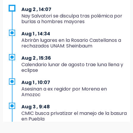
dirige agrupaciones de talla internacional
Aug 2 , 14:07
18:14
Nay Salvatori se disculpa tras polémica por
EE. UU. Sub-20 avanza a la final de
burlas a hombres mayores
CONCACAF
Aug 1 , 14:34
17:50
Abrirán lugares en la Rosario Castellanos a
Van 17 denuncias por delitos ambientales,
rechazados UNAM: Sheinbaum
pero no hay detenidos por incendios
Aug 2 , 15:36
17:01
Calendario lunar de agosto trae luna llena y
Vecinos de Atlixco-Metepec denuncian
eclipse
inseguridad en caminos alternos por obra
carretera
Aug 1 , 10:07
Asesinan a ex regidor por Morena en
16:52
Amozoc
Vacían negocio de ropa en Tehuacán;
pérdidas superan los 100 mil pesos
Aug 3 , 9:48
CMIC busca privatizar el manejo de la basura
16:49
en Puebla
Volcadura de tráiler provoca cierre total en
autopista Orizaba-Puebla
Aug 1 , 13:13