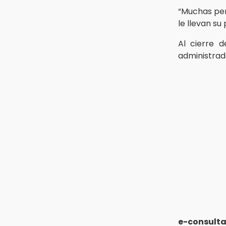
Morena Puebla
“Muchas per
le llevan su
13:24
Hongos de temporada alcanzan
Al cierre d
los 300 pesos por kilo en
Chalchicomula
administrad
12:59
Feria de las Viudas en Chietla
mezcla tradición religiosa y lucha
libre
e-consult