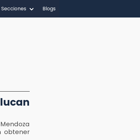
Secciones
Blogs
alucan
o Mendoza
n obtener