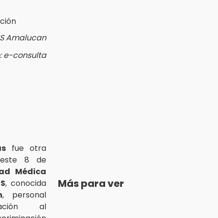
SS Amalucan
: e-consulta
as
fue otra
 este 8 de
ad Médica
Más para ver
SS
, conocida
n
, personal
ación al