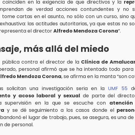
 coinciden en la exigencia de que directivos y la
rep
mprendan de verdad acciones contundentes y no si
s tome cartas en el asunto, no sólo con un curso, sino q
xhaustiva: las actitudes autoritarias, ya que estas no so
representa el director
Alfredo Mendoza Corona
”.
saje, más allá del miedo
 pública contra el director de la
Clínica de Amaluca
erado, personal afirmó que se ha intentado todo para
lfredo Mendoza Corona
, se afirma en la manta “son cot
as solicitan una investigación seria en la
UMF 55
de
nto y acoso laboral y sexual
de parte del director
na supervisión en la que se escuche con
atención
ra
y se dé seguimiento a los casos donde el
person
bandonó el lugar de trabajo, pues, se asegura, es una de
n de personal.