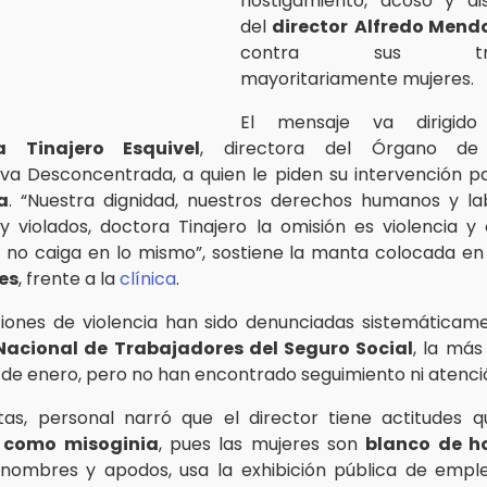
hostigamiento, acoso y dis
del
director
Alfredo Mend
contra sus traba
mayoritariamente mujeres.
El mensaje va dirigi
 Tinajero Esquivel
, directora del Órgano de
iva Desconcentrada, a quien le piden su intervención 
a
. “Nuestra dignidad, nuestros derechos humanos y la
y violados, doctora Tinajero la omisión es violencia y
, no caiga en lo mismo”, sostiene la manta colocada en
es
, frente a la
clínica
.
ciones de violencia han sido denunciadas sistemáticam
Nacional de Trabajadores del Seguro Social
, la más
 de enero, pero no han encontrado seguimiento ni atenci
tas, personal narró que el director tiene actitudes 
e como misoginia
, pues las mujeres son
blanco de ho
ombres y apodos, usa la exhibición pública de emple