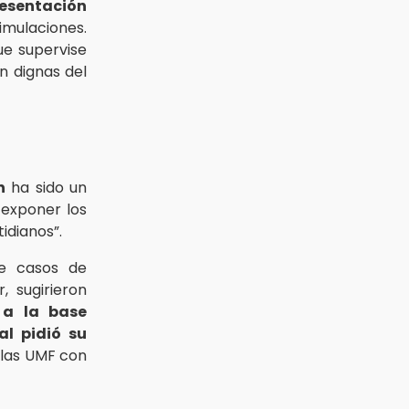
resentación
mulaciones.
ue supervise
n dignas del
n
ha sido un
 exponer los
idianos”.
 casos de
, sugirieron
 a la base
al pidió su
 las UMF con