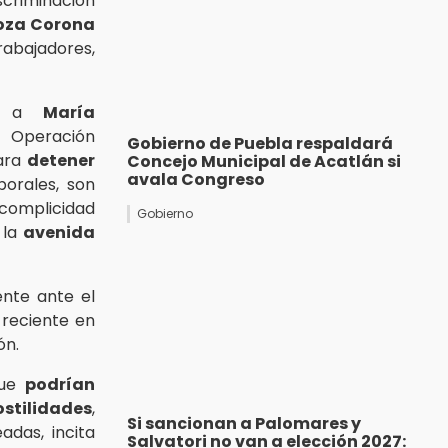
criminación
oza Corona
jadores,
do a
María
 Operación
Gobierno de Puebla respaldará
para
detener
Concejo Municipal de Acatlán si
avala Congreso
borales, son
 complicidad
Gobierno
 la
avenida
ente ante el
 reciente en
ón.
que
podrían
stilidades
,
Si sancionan a Palomares y
adas, incita
Salvatori no van a elección 2027: