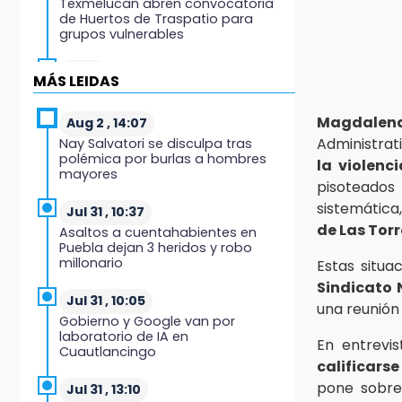
Texmelucan abren convocatoria
de Huertos de Traspatio para
grupos vulnerables
15:43
MÁS LEIDAS
Investigan presunta reventa de
más de 100 lotes en panteón de
Magdalena
Tehuacán
Aug 2 , 14:07
Administrat
Nay Salvatori se disculpa tras
polémica por burlas a hombres
15:32
la violenci
mayores
Roban bicicleta en menos de un
pisoteados 
minuto en plaza de Libres
sistemática
Jul 31 , 10:37
de Las Torr
Asaltos a cuentahabientes en
15:26
Puebla dejan 3 heridos y robo
Grupo armado asalta gasera en
millonario
Estas situa
San Andrés Cholula
Sindicato 
Jul 31 , 10:05
una reunión
15:21
Gobierno y Google van por
Texmelucan contará con más de
laboratorio de IA en
500 cámaras de videovigilancia
En entrevis
Cuautlancingo
calificars
15:08
pone sobren
Jul 31 , 13:10
Huitzilan de Serdán espera hasta