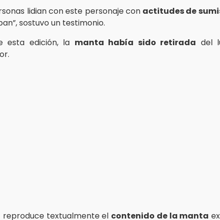
sonas lidian con este personaje con
actitudes de sumi
 pan”, sostuvo un testimonio.
e esta edición, la
manta había sido retirada
del l
or.
a
reproduce textualmente el
contenido de la manta
ex