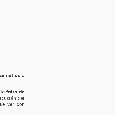
 sometido
a
 la
falta de
ecución del
que ver con