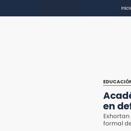
Inici
EDUCACIÓ
Acadé
en de
Exhortan 
formal d