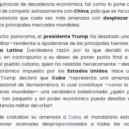
quívocas de decadencia económica, tal como lo pone d
d de competir exitosamente con
China
, país que se ha 
potencia que cada vez más amenaza con
desplazar
os principales mercados mundiales.
dicho panorama, el
presidente Trump
ha desatado una
militar—tendiente a apoderarse de las principales fuentes
a Latina
(verdadera razón por la que decidió in
), en contrapunto a su deseo de poner punto final a 
del pueblo cubano, quien ha resistido heroicamente —de
conómico impuesto por los
Estados Unidos
. Hace u
e Trump declaró que
Cuba
“representa una amenaz
acional de Norteamérica, lo cual constituye —como l
íderes mundiales— una verdadera baladronada: ¿quién 
s tan pequeño y sin poder económico pueda desafiar a
tencia militar del orbe?
de cristalizar su amenaza a
Cuba
, el mandatario est
poner aranceles desproporcionados a todas las na