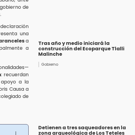
 gobierno de
.
 declaración
esenta una
aranceles
a
Tras año y medio iniciará la
cipalmente a
construcción del Ecoparque Tlalli
Malinche
Gobierno
nalidades—
n
: recuerdan
e apoyo a la
oris Causa a
colegiado de
Detienen a tres saqueadores en la
zona arqueológica de Los Teteles