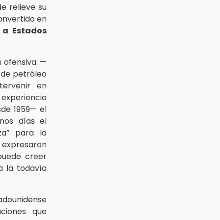
e relieve su
convertido en
 a Estados
 ofensiva —
 de petróleo
tervenir en
experiencia
sde 1959— el
nos días el
a” para la
o expresaron
puede creer
 la todavía
adounidense
ciones que