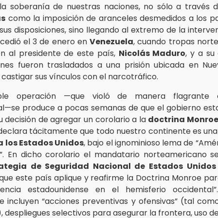
la soberanía de nuestras naciones, no sólo a través
as
como la imposición de aranceles desmedidos a los p
s disposiciones, sino llegando al extremo de la interven
cedió el 3 de enero en
Venezuela
, cuando tropas nort
n al presidente de este país,
Nicolás Maduro
, y a su
enes fueron trasladados a una prisión ubicada en Nu
castigar sus vínculos con el narcotráfico.
able operación —que violó de manera flagrante 
al—se produce a pocas semanas de que el gobierno es
u decisión de agregar un corolario a la
doctrina Monro
declara tácitamente que todo nuestro continente es un
a los Estados Unidos
, bajo el ignominioso lema de “Amé
. En dicho corolario el mandatario norteamericano s
rategia de Seguridad Nacional de Estados
Unidos
 que este país aplique y reafirme la Doctrina Monroe par
encia estadounidense en el hemisferio occidental
se incluyen “acciones preventivas y ofensivas” (tal com
), despliegues selectivos para asegurar la frontera, uso de