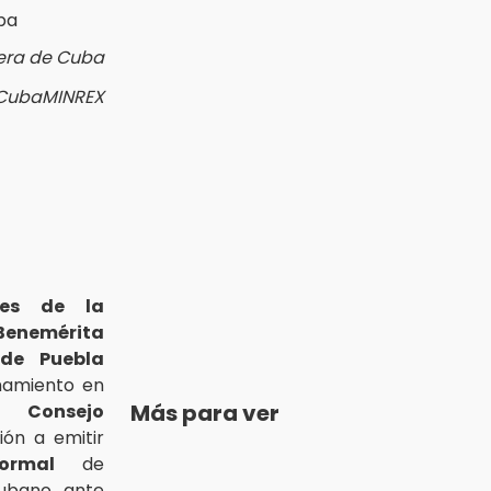
era de Cuba
@CubaMINREX
tes de la
Benemérita
de Puebla
mamiento en
Más para ver
al
Consejo
ión a emitir
ormal
de
cubano, ante