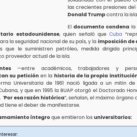
las crecientes presiones del
Donald Trump
contra la isla
El
documento condena
la
ario estadounidense
, quien señaló que
Cuba
“repr
ra la seguridad nacional de su país, y la
imposición de 
s que le suministren petróleo, medida dirigida prin
ico proveedor actual de la isla.
ntes
—entre académicos, trabajadores y perso
an su petición
en la
historia de la propia institució
rma Universitaria de 1961 nació ligada a un mitin d
Cubana, y que en 1995 la BUAP otorgó el Doctorado Hon
.
“
Por esa razón histórica
”, señalan, el máximo órgano 
ad tiene el deber de manifestarse.
lamamiento íntegro
que emitieron los
universitarios:
nteresar: