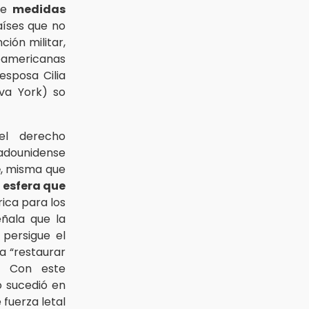
 de
medidas
aíses que no
ción militar,
eamericanas
 esposa Cilia
eva York) so
el derecho
tadounidense
e
, misma que
a
esfera que
rica para los
eñala que la
persigue el
a “restaurar
”. Con este
o sucedió en
 fuerza letal