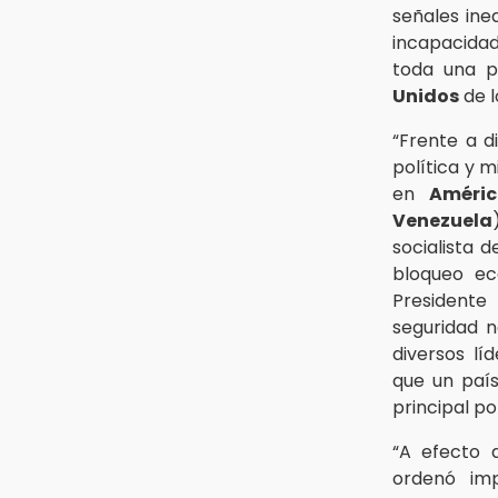
señales ine
6:48
incapacida
Detienen a 4 que asaltaron el
Coppel del Centro Histórico:
toda una 
recuperan botín
Unidos
de l
22:09
“Frente a 
México Sub-20 aplasta a Panamá
política y 
y sella su boleto al Mundial 2027
en
Améric
21:33
Venezuela
Mora vale más que Messi en la
socialista 
Leagues Cup
bloqueo e
President
seguridad n
diversos l
que un paí
principal po
“A efecto 
ordenó im