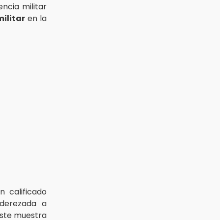
ncia militar
ilitar
en la
 calificado
nderezada a
éste muestra