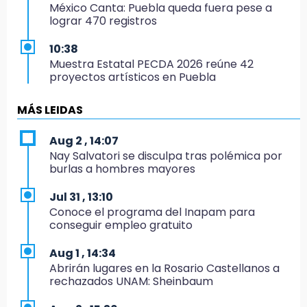
México Canta: Puebla queda fuera pese a
lograr 470 registros
10:38
Muestra Estatal PECDA 2026 reúne 42
proyectos artísticos en Puebla
9:43
MÁS LEIDAS
Pericos de Puebla cierran con derrota y van
por Campeche
Aug 2 , 14:07
Nay Salvatori se disculpa tras polémica por
9:21
burlas a hombres mayores
Buscan a tres hombres tras violento asalto a
adulta mayor en Atlixco
Jul 31 , 13:10
Conoce el programa del Inapam para
8:53
conseguir empleo gratuito
Velan a Dominga, octogenaria asesinada
tras ir a vender cemitas
Aug 1 , 14:34
Abrirán lugares en la Rosario Castellanos a
8:34
rechazados UNAM: Sheinbaum
Sí hay medicinas para trasplantados en San
José: IMSS Puebla, tras protestas