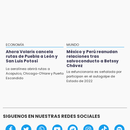
18:13
imagen de Coca-Cola
Pacientes trasplantados denuncian
desabasto de medicamentos en IMSS San
José
17:45
Procede obra del FAISPIAM en Zapotitlán
Salinas tras conflicto por predio
ECONOMÍA
MUNDO
Ahora Volaris cancela
México y Perú reanudan
17:21
rutas de Puebla a León y
relaciones tras
Prevalece trabajo infantil en Tehuacán,
San Luis Potosí
salvoconducto a Betssy
Chávez
cruceros los más reportados
La aerolínea abrirá rutas a
La exfuncionaria es señalada por
Acapulco, Chicago-O’Hare y Puerto
participan en el autogolpe de
17:15
Escondido
Estado de 2022
Nuevo color del parque de Chalchicomula de
Sesma causa debate en redes sociales
SIGUENOS EN NUESTRAS REDES SOCIALES