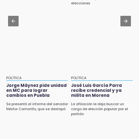
Aug 3 , 18:05
elecciones
Gobierno busca nuevos vuelos para
aeropuerto; 4 de los 12 nuevos peligran
Aug 2 , 12:04
Gas LP baja en Puebla, aprovecha el precio
esta semana
POLÍTICA
POLÍTICA
Jorge Máynez pide unidad
José Luis García Parra
en MC para lograr
recibe credencial y ya
cambios en Puebla
milita en Morena
Se presentó al informe del senador
La afiliación le deja buscar un
Néstor Camarillo, que se destapó
cargo de elección popular por el
partido