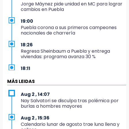
Jorge Máynez pide unidad en MC para lograr
cambios en Puebla
19:00
Puebla corona a sus primeros campeones
nacionales de charrería
18:26
Regresa Sheinbaum a Puebla y entrega
viviendas: programa avanza 30 %
18:11
México hace historia: tricampeón de
Centroamericanos
MÁS LEIDAS
17:24
Aug 2 , 14:07
El Quintalero: la panadería de Izúcar que
Nay Salvatori se disculpa tras polémica por
elabora pan de conejo para Santo Domingo
burlas a hombres mayores
17:20
Aug 2 , 15:36
Conductora se estampa contra vivienda y
Calendario lunar de agosto trae luna llena y
mata a trabajador en Tehuacán