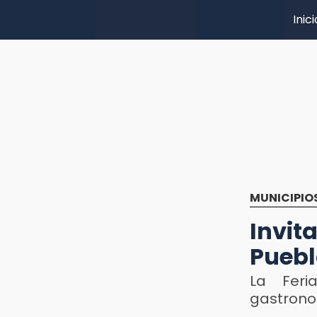
Inici
MUNICIPIO
Invit
Pueb
La Feri
gastrono