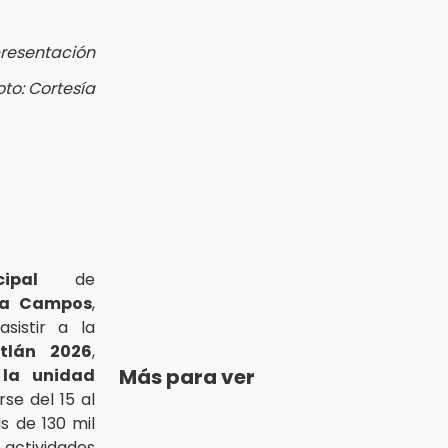
presentación
oto: Cortesía
ipal
de
era Campos
,
sistir a la
tlán 2026
,
Más para ver
 la unidad
arse del 15 al
s de 130 mil
actividades