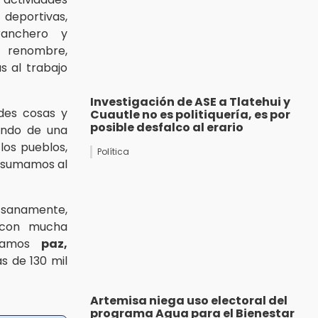
 deportivas,
ranchero y
e renombre,
s al trabajo
Investigación de ASE a Tlatehui y
des cosas y
Cuautle no es politiquería, es por
posible desfalco al erario
ando de una
los pueblos,
Política
s sumamos al
a sanamente,
on mucha
izamos
paz,
s de 130 mil
Artemisa niega uso electoral del
programa Agua para el Bienestar