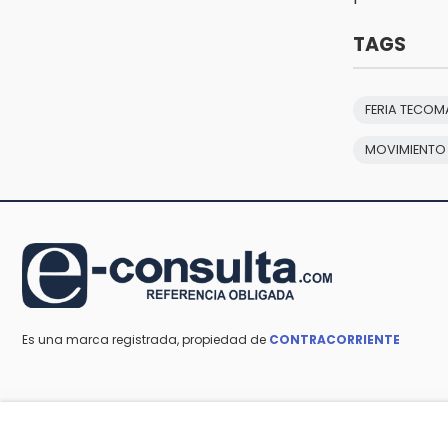
Tras año y medio arrancará
construcción del Ecoparque Tlalli-
Malinche
TAGS
16:01
Artemisa niega uso electoral del
FERIA TECOM
programa Agua para el Bienestar
MOVIMIENTO
15:57
Texmelucan abren convocatoria
de Huertos de Traspatio para
grupos vulnerables
Es una marca registrada, propiedad de
CONTRACORRIENTE