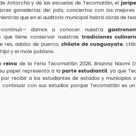
de Antorcha y de las escuelas de Tecomatlán, el
jarip
ores ganaderías del país, conciertos con los mejores 
entras que en el auditorio municipal habrá obras de teat
—continuó— damos a conocer nuestra
gastrono
a que tiene conservar nuestras
tradiciones culinari
e res, adobo de puerco,
chilate de cuaguayate
, chil
rijol y el mole poblano.
la
reina
de la Feria Tecomatlán 2026, Brianna Naomi D
su papel representa a la
parte estudiantil
, ya que T
 por recibir a los estudiantes de estados y municipios 
 continuar con sus estudios porque Tecomatlán es u