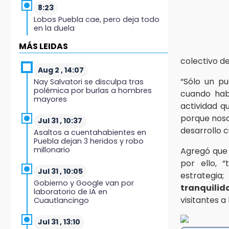
8:23
Lobos Puebla cae, pero deja todo
en la duela
MÁS LEIDAS
8:07
colectivo d
Ahora Volaris cancela rutas de
Puebla a León y San Luis Potosí
Aug 2 , 14:07
“Sólo un p
Nay Salvatori se disculpa tras
polémica por burlas a hombres
7:58
cuando ha
mayores
Portland golea al Puebla en la
actividad q
Leagues Cup
porque noso
Jul 31 , 10:37
desarrollo c
Asaltos a cuentahabientes en
7:42
Puebla dejan 3 heridos y robo
México y Perú reanudan relaciones
millonario
Agregó que 
tras salvoconducto a Betssy
Chávez
por ello,
Jul 31 , 10:05
estrategi
Gobierno y Google van por
21:58
tranquilid
laboratorio de IA en
¡México, campeón de oro!
visitantes a
Cuautlancingo
21:26
Jul 31 , 13:10
Mezcal y artesanías de palma