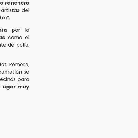
eo ranchero
artistas del
ro”.
mía
por la
as
como el
ate de pollo,
íaz Romero,
ecomatlán se
vecinos para
n
lugar muy