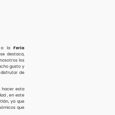
o a la
Feria
se destaca,
nosotros los
ucho gusto y
disfrutar de
a hacer esta
ad , en este
tlán, ya que
nómicos que
)