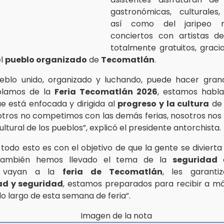
gastronómicas, culturales,
así como del jaripeo 
conciertos con artistas d
totalmente gratuitos, gracia
el
pueblo organizado
de
Tecomatlán
.
ueblo unido, organizado y luchando, puede hacer gran
blamos de la
Feria Tecomatlán 2026
, estamos habl
ue está enfocada y dirigida al
progreso y la cultura
de 
tros no competimos con las demás ferias, nosotros no
ultural de los pueblos”, explicó el presidente antorchista.
todo esto es con el objetivo de que la gente se diviert
 “también hemos llevado el tema de la
seguridad
c
a; vayan a la
feria de Tecomatlán
, les garant
ad y seguridad
, estamos preparados para recibir a má
 lo largo de esta semana de feria”.