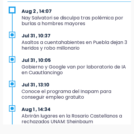
Texmelucan abren convocatoria de Huertos
de Traspatio para grupos vulnerables
Aug 2 , 14:07
Nay Salvatori se disculpa tras polémica por
15:43
burlas a hombres mayores
Investigan presunta reventa de más de 100
lotes en panteón de Tehuacán
Jul 31 , 10:37
Asaltos a cuentahabientes en Puebla dejan 3
15:32
heridos y robo millonario
Roban bicicleta en menos de un minuto en
plaza de Libres
Jul 31 , 10:05
Gobierno y Google van por laboratorio de IA
15:26
en Cuautlancingo
Grupo armado asalta gasera en San Andrés
Cholula
Jul 31 , 13:10
Conoce el programa del Inapam para
15:21
conseguir empleo gratuito
Texmelucan contará con más de 500
cámaras de videovigilancia
Aug 1 , 14:34
Abrirán lugares en la Rosario Castellanos a
15:08
rechazados UNAM: Sheinbaum
Huitzilan de Serdán espera hasta 30 mil
visitantes en feria
Jul 31 , 12:59