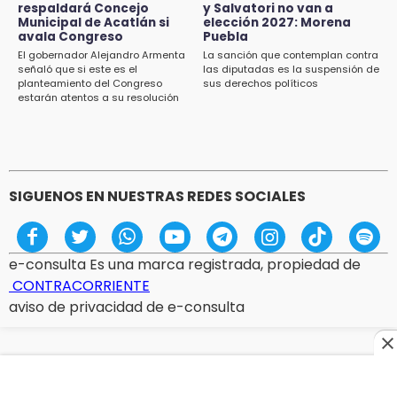
respaldará Concejo
y Salvatori no van a
Profepa frena saqueo de orquídeas y
Municipal de Acatlán si
elección 2027: Morena
asegura 171 plantas en Huauchinango
avala Congreso
Puebla
El gobernador Alejandro Armenta
La sanción que contemplan contra
13:39
señaló que si este es el
las diputadas es la suspensión de
planteamiento del Congreso
sus derechos políticos
Restringen vehículos todo terreno durante la
estarán atentos a su resolución
Feria de la Manzana en Zacatlán
13:28
Si sancionan a Palomares y Salvatori no van a
elección 2027: Morena Puebla
SIGUENOS EN NUESTRAS REDES SOCIALES
e-consulta Es una marca registrada, propiedad de
CONTRACORRIENTE
aviso de privacidad de e-consulta