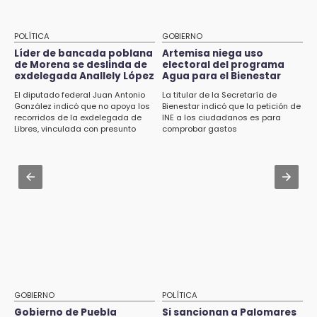
Jul 31 , 16:31
Armenta pide denunciar abusos en
14:30
Academia Militarizada Ignacio Zaragoza
POLÍTICA
GOBIERNO
Presentan las 10 primeras conclusiones
sobre el fracking en México
Líder de bancada poblana
Artemisa niega uso
Jul 31 , 17:16
de Morena se deslinda de
electoral del programa
¿Se va? Real Madrid anunció que no igualaran
exdelegada Anallely López
Agua para el Bienestar
14:29
el precio por Vinícius Jr.
El diputado federal Juan Antonio
La titular de la Secretaría de
Feria Patronal invita a vivir diez días de
González indicó que no apoya los
Bienestar indicó que la petición de
tradición
Jul 31 , 13:35
recorridos de la exdelegada de
INE a los ciudadanos es para
Libres, vinculada con presunto
comprobar gastos
El mexicano Karim López firma contrato
14:29
líder delictivo
multianual con Memphis Grizzlies
Acatlán: regidora llama a diputados a actuar
con justicia e imparcialidad
Jul 31 , 13:46
Certifícate como operador de transporte en
14:21
Icatep
SICT descarta ampliación de la carretera
Izúcar de Matamoros-Amayuca en 2026
13:43
Detienen a tres saqueadores en la zona
arqueológica de Los Teteles
GOBIERNO
POLÍTICA
Gobierno de Puebla
Si sancionan a Palomares
13:41