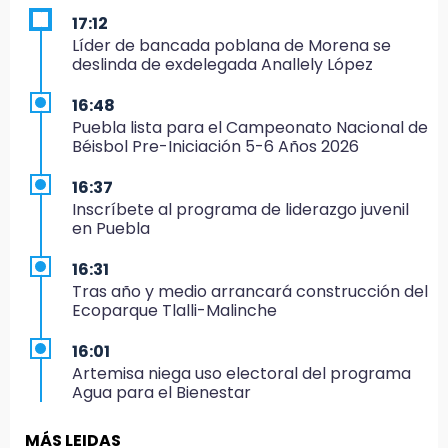
17:12
Líder de bancada poblana de Morena se
deslinda de exdelegada Anallely López
16:48
Puebla lista para el Campeonato Nacional de
Béisbol Pre-Iniciación 5-6 Años 2026
16:37
Inscríbete al programa de liderazgo juvenil
en Puebla
16:31
Tras año y medio arrancará construcción del
Ecoparque Tlalli-Malinche
16:01
Artemisa niega uso electoral del programa
Agua para el Bienestar
15:57
MÁS LEIDAS