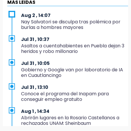
es politiquería, es por posible desfalco al
MÁS LEIDAS
erario
Aug 2 , 14:07
19:45
Nay Salvatori se disculpa tras polémica por
Estado invertirá en unidades médicas del
burlas a hombres mayores
IMSS-Bienestar y el SEDIF
Jul 31 , 10:37
19:35
Asaltos a cuentahabientes en Puebla dejan 3
De la Vega niega venta de Bravos
heridos y robo millonario
19:34
Jul 31 , 10:05
Desalojan a dos comerciantes en Valsequillo
Gobierno y Google van por laboratorio de IA
por invasión en zona de Conagua
en Cuautlancingo
19:18
Jul 31 , 13:10
Bancada morenista, sin estrategia para
Conoce el programa del Inapam para
meter a Puebla en Ley de Egresos 2027
conseguir empleo gratuito
18:54
Aug 1 , 14:34
Gobierno rehabilitará el drenaje del Hospital
Abrirán lugares en la Rosario Castellanos a
de Especialidades del Issstep
rechazados UNAM: Sheinbaum