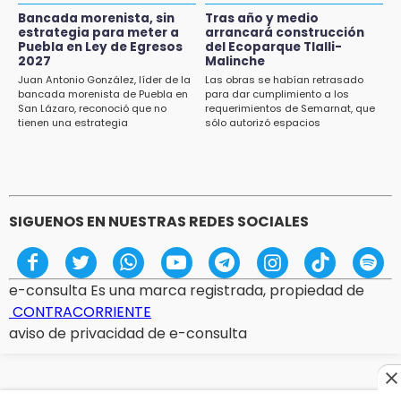
Huitzilan de Serdán espera hasta 30 mil
Bancada morenista, sin
Tras año y medio
visitantes en feria
estrategia para meter a
arrancará construcción
Puebla en Ley de Egresos
del Ecoparque Tlalli-
2027
Malinche
15:07
Juan Antonio González, líder de la
Las obras se habían retrasado
Rastro de Atlixco descarta clembuterol y
bancada morenista de Puebla en
para dar cumplimiento a los
alerta por mataderos clandestinos
San Lázaro, reconoció que no
requerimientos de Semarnat, que
tienen una estrategia
sólo autorizó espacios
ecoturísticos
15:03
Cholula estrena agenda cultural con siete
actividades
SIGUENOS EN NUESTRAS REDES SOCIALES
e-consulta Es una marca registrada, propiedad de
CONTRACORRIENTE
aviso de privacidad de e-consulta