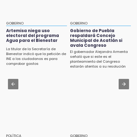
Jul 31 , 16:31
15:57
Armenta pide denunciar abusos en
Texmelucan abren convocatoria de Huertos
Academia Militarizada Ignacio Zaragoza
de Traspatio para grupos vulnerables
GOBIERNO
GOBIERNO
Jul 31 , 13:46
Artemisa niega uso
Gobierno de Puebla
15:43
electoral del programa
respaldará Concejo
Certifícate como operador de transporte en
Agua para el Bienestar
Municipal de Acatlán si
Investigan presunta reventa de más de 100
Icatep
avala Congreso
lotes en panteón de Tehuacán
La titular de la Secretaría de
El gobernador Alejandro Armenta
Bienestar indicó que la petición de
Jul 31 , 14:02
señaló que si este es el
INE a los ciudadanos es para
15:32
planteamiento del Congreso
Prepárate para lluvias intensas por frente
comprobar gastos
Roban bicicleta en menos de un minuto en
estarán atentos a su resolución
frío en Puebla
plaza de Libres
Jul 31 , 13:35
15:26
El mexicano Karim López firma contrato
Grupo armado asalta gasera en San Andrés
multianual con Memphis Grizzlies
Cholula
15:21
Texmelucan contará con más de 500
cámaras de videovigilancia
15:08
POLÍTICA
GOBIERNO