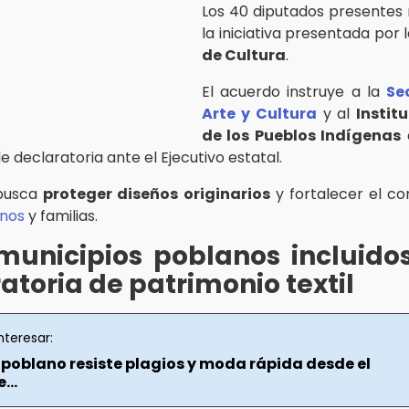
Los 40 diputados presentes
la iniciativa presentada por 
de Cultura
.
El acuerdo instruye a la
Se
Arte y Cultura
y al
Instit
de los Pueblos Indígenas
a
 de declaratoria ante el Ejecutivo estatal.
busca
proteger diseños originarios
y fortalecer el co
anos
y familias.
municipios poblanos incluido
atoria de patrimonio textil
nteresar:
poblano resiste plagios y moda rápida desde el
...