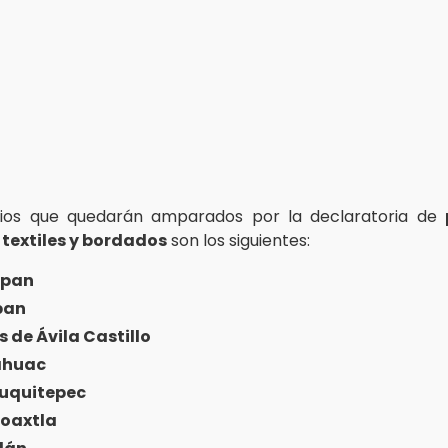
pios que quedarán amparados por la declaratoria de
n
textiles y bordados
son los siguientes:
apan
pan
s de Ávila Castillo
áhuac
auquitepec
oaxtla