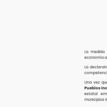
8:53
Velan a Dominga, octogenaria
asesinada tras ir a vender
cemitas
8:34
Sí hay medicinas para
trasplantados en San José: IMSS
Puebla, tras protestas
La medida 
economía a 
La declarat
competencia
Una vez qu
Pueblos In
estatal emi
municipios i