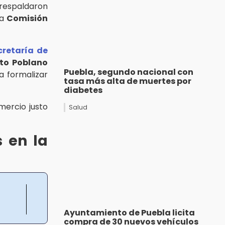
 respaldaron
la
Comisión
cretaría de
uto Poblano
Puebla, segundo nacional con
 formalizar
tasa más alta de muertes por
diabetes
mercio justo
Salud
s en la
Ayuntamiento de Puebla licita
compra de 30 nuevos vehículos