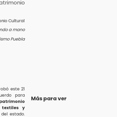
atrimonio
ando a mano
rismo Puebla
obó este 21
uerdo para
Más para ver
patrimonio
e
textiles y
del estado.