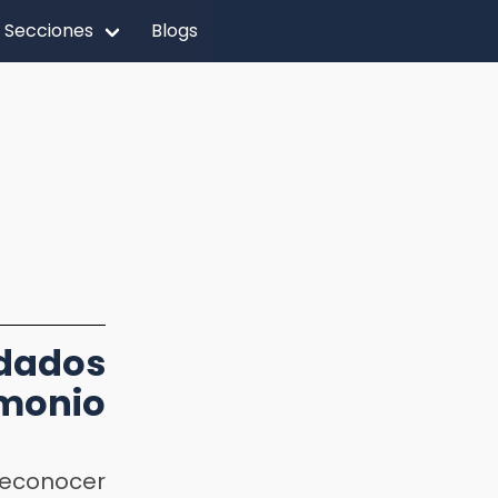
Secciones
Blogs
rdados
monio
reconocer