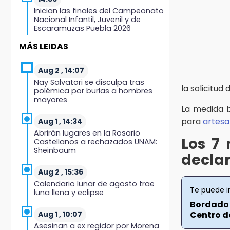
Inician las finales del Campeonato
Nacional Infantil, Juvenil y de
Escaramuzas Puebla 2026
MÁS LEIDAS
14:32
Sheinbaum destaca reducción de
inflación anual de 3.12 % en julio
Aug 2 , 14:07
Nay Salvatori se disculpa tras
la solicitud
polémica por burlas a hombres
14:18
mayores
Cañeros de Atencingo siguen sin
La medida 
recibir pagos tras concluir la zafra
para
artes
Aug 1 , 14:34
Abrirán lugares en la Rosario
14:06
Los 7 
Castellanos a rechazados UNAM:
Piden ayuda en Chignahuapan
Sheinbaum
para identificar a hombre
declar
hospitalizado
Aug 2 , 15:36
Calendario lunar de agosto trae
14:03
Te puede i
luna llena y eclipse
IBERO Puebla abre sus puertas con
Bordado 
la primera edición de FLIP
Centro de
Aug 1 , 10:07
Asesinan a ex regidor por Morena
13:59