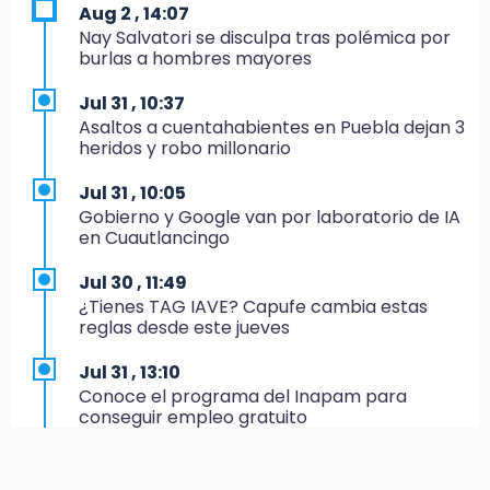
6:48
Aug 2 , 14:07
Detienen a 4 que asaltaron el Coppel del
Nay Salvatori se disculpa tras polémica por
Centro Histórico: recuperan botín
burlas a hombres mayores
22:09
Jul 31 , 10:37
México Sub-20 aplasta a Panamá y sella su
Asaltos a cuentahabientes en Puebla dejan 3
boleto al Mundial 2027
heridos y robo millonario
21:33
Jul 31 , 10:05
Mora vale más que Messi en la Leagues Cup
Gobierno y Google van por laboratorio de IA
en Cuautlancingo
20:45
Se acerca la justicia para Aldo Padilla: Édgar
Jul 30 , 11:49
sería sentenciado en un mes
¿Tienes TAG IAVE? Capufe cambia estas
reglas desde este jueves
20:40
Coleadero repartirá hasta 205 mil pesos en
Jul 31 , 13:10
Puebla
Conoce el programa del Inapam para
conseguir empleo gratuito
20:26
Hombre es asesinado a balazos en el centro
Aug 1 , 14:34
de Tenampulco
Abrirán lugares en la Rosario Castellanos a