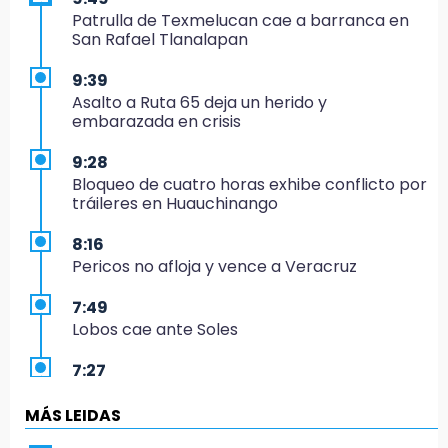
Patrulla de Texmelucan cae a barranca en
San Rafael Tlanalapan
9:39
Asalto a Ruta 65 deja un herido y
embarazada en crisis
9:28
Bloqueo de cuatro horas exhibe conflicto por
tráileres en Huauchinango
8:16
Pericos no afloja y vence a Veracruz
7:49
Lobos cae ante Soles
7:27
Por asesinato y desaparición desafueran a 2
ediles de MC en Veracruz
MÁS LEIDAS