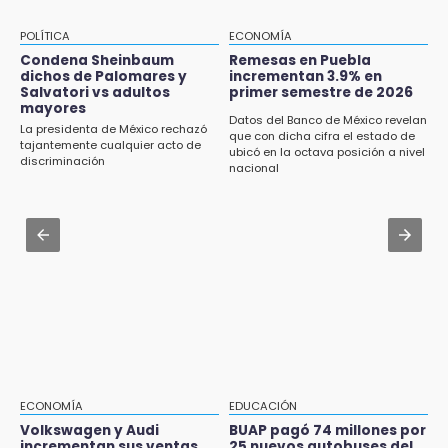
¿Estudias en una escuela militarizada? Esto
17:13
debes hacer tras la orden de la SEP
Tetela de Ocampo presume el chile en
POLÍTICA
ECONOMÍA
nogada más auténtico de la Sierra Norte
Jul 30 , 13:40
Condena Sheinbaum
Remesas en Puebla
dichos de Palomares y
incrementan 3.9% en
Artistas de Izúcar podrán solicitar apoyos de
Salvatori vs adultos
primer semestre de 2026
17:11
hasta 70 mil pesos con Equiparte
mayores
¡México aplasta a Panamá y va por el oro en
Datos del Banco de México revelan
La presidenta de México rechazó
que con dicha cifra el estado de
Santo Domingo 2026!
Jul 30 , 14:45
tajantemente cualquier acto de
ubicó en la octava posición a nivel
discriminación
Concacaf rechaza plan de la FIFA para
nacional
16:57
vender participación de sus torneos
Tramita tu RFC en línea sin salir de casa
mediante el SAT
Jul 31 , 14:22
Robos a cuentahabientes en Puebla, por
16:40
filtraciones desde bancos: SSP
Inauguran la rehabilitación del bajo puente
en Texmelucan
16:26
Reclamo por obras deriva en intercambio
con alcalde de Juan Galindo
ECONOMÍA
EDUCACIÓN
16:24
Volkswagen y Audi
BUAP pagó 74 millones por
incrementan sus ventas
25 nuevos autobuses del