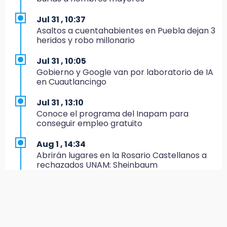
Regístrate en el Programa de Apoyo al
Empleo en Puebla
Jul 31 , 10:37
Asaltos a cuentahabientes en Puebla dejan 3
14:30
heridos y robo millonario
Presentan las 10 primeras conclusiones
sobre el fracking en México
Jul 31 , 10:05
Gobierno y Google van por laboratorio de IA
14:29
en Cuautlancingo
Feria Patronal invita a vivir diez días de
tradición
Jul 31 , 13:10
Conoce el programa del Inapam para
14:29
conseguir empleo gratuito
Acatlán: regidora llama a diputados a actuar
con justicia e imparcialidad
Aug 1 , 14:34
Abrirán lugares en la Rosario Castellanos a
14:21
rechazados UNAM: Sheinbaum
SICT descarta ampliación de la carretera
Izúcar de Matamoros-Amayuca en 2026
Jul 31 , 12:59
Aprovecha las Ferias de Paz con consultas
13:43
médicas gratis en Puebla
Detienen a tres saqueadores en la zona
arqueológica de Los Teteles