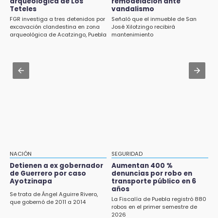
arqueológica de Los
remodelación ante
Jul 31 , 15:16
Teteles
vandalismo
Diputadas pelean coordinación morenista en
11:31
FGR investiga a tres detenidos por
Señaló que el inmueble de San
Cholula
Aumentan 400 % denuncias por robo en
excavación clandestina en zona
José Xilotzingo recibirá
arqueológica de Acatzingo, Puebla
mantenimiento
transporte público en 6 años
Aug 1 , 10:07
Asesinan a ex regidor por Morena en
11:24
Amozoc
Soles no bajará la guardia tras vencer a
Lobos
Jul 30 , 16:49
Adrián Vergara Gómez llegaría como nuevo
11:21
delegado de Gobernación en Izúcar
Clausuran 51 locales abandonados del
Mercado Municipal de Huauchinango
11:03
Ataque a balazos contra vivienda alarma a
NACIÓN
SEGURIDAD
vecinos de Izúcar de Matamoros
Detienen a ex gobernador
Aumentan 400 %
de Guerrero por caso
denuncias por robo en
10:41
Ayotzinapa
transporte público en 6
Sequía y robo de elotes agravan crisis de
años
Se trata de Ángel Aguirre Rivero,
productores en Valle de Serdán
La Fiscalía de Puebla registró 880
que gobernó de 2011 a 2014
robos en el primer semestre de
2026
10:15