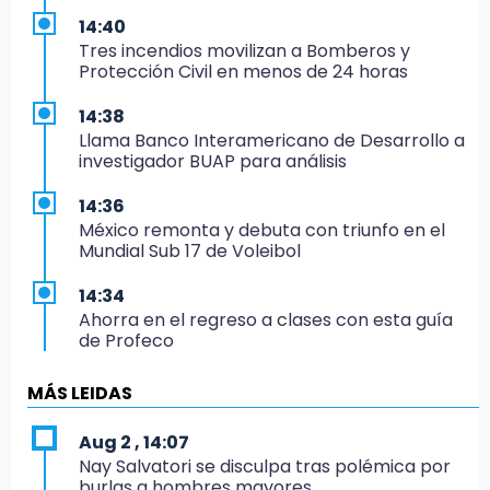
14:40
Tres incendios movilizan a Bomberos y
Protección Civil en menos de 24 horas
14:38
Llama Banco Interamericano de Desarrollo a
investigador BUAP para análisis
14:36
México remonta y debuta con triunfo en el
Mundial Sub 17 de Voleibol
14:34
Ahorra en el regreso a clases con esta guía
de Profeco
14:33
MÁS LEIDAS
Recuperan taxi robado abandonado en la
colonia Amatitlanes, Izúcar de Matamoros
Aug 2 , 14:07
Nay Salvatori se disculpa tras polémica por
14:31
burlas a hombres mayores