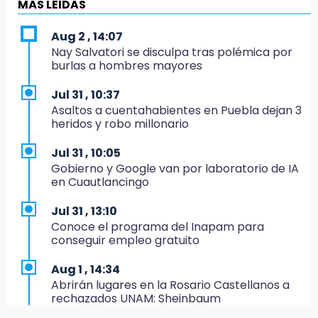
MÁS LEIDAS
Aumentan 400 % denuncias por robo en
transporte público en 6 años
Aug 2 , 14:07
Nay Salvatori se disculpa tras polémica por
11:24
burlas a hombres mayores
Soles no bajará la guardia tras vencer a
Lobos
Jul 31 , 10:37
Asaltos a cuentahabientes en Puebla dejan 3
11:21
heridos y robo millonario
Clausuran 51 locales abandonados del
Mercado Municipal de Huauchinango
Jul 31 , 10:05
Gobierno y Google van por laboratorio de IA
11:03
en Cuautlancingo
Ataque a balazos contra vivienda alarma a
vecinos de Izúcar de Matamoros
Jul 31 , 13:10
Conoce el programa del Inapam para
10:41
conseguir empleo gratuito
Sequía y robo de elotes agravan crisis de
productores en Valle de Serdán
Aug 1 , 14:34
Abrirán lugares en la Rosario Castellanos a
10:15
rechazados UNAM: Sheinbaum
Volaris ofertará vuelos a Chicago, Acapulco y