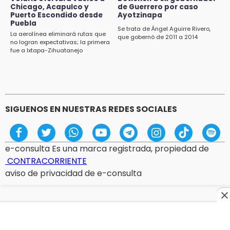
Chicago, Acapulco y
de Guerrero por caso
18:14
Puerto Escondido desde
Ayotzinapa
Remesas en Puebla incrementan 3.9% en
Puebla
primer semestre de 2026
Se trata de Ángel Aguirre Rivero,
La aerolínea eliminará rutas que
que gobernó de 2011 a 2014
no logran expectativas; la primera
18:12
fue a Ixtapa-Zihuatanejo
Rayo provoca incendio en un pino al sur de la
ciudad de Atlixco
SIGUENOS EN NUESTRAS REDES SOCIALES
e-consulta Es una marca registrada, propiedad de
CONTRACORRIENTE
aviso de privacidad de e-consulta