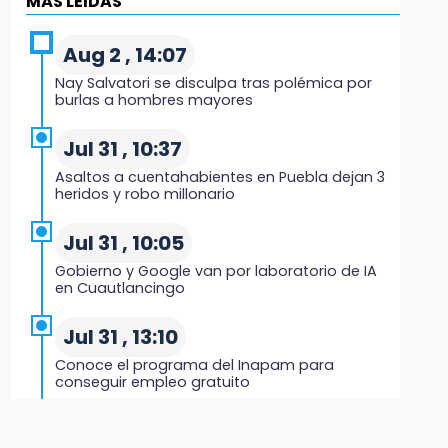
MÁS LEIDAS
Black Tiger IV hará su presentación en la
Arena Puebla
Aug 2 , 14:07
19:54
Nay Salvatori se disculpa tras polémica por
Investigación de ASE a Tlatehui y Cuautle no
burlas a hombres mayores
es politiquería, es por posible desfalco al
erario
Jul 31 , 10:37
Asaltos a cuentahabientes en Puebla dejan 3
19:45
heridos y robo millonario
Estado invertirá en unidades médicas del
IMSS-Bienestar y el SEDIF
Jul 31 , 10:05
Gobierno y Google van por laboratorio de IA
19:35
en Cuautlancingo
De la Vega niega venta de Bravos
Jul 31 , 13:10
19:34
Conoce el programa del Inapam para
Desalojan a dos comerciantes en Valsequillo
conseguir empleo gratuito
por invasión en zona de Conagua
Aug 1 , 14:34
19:18