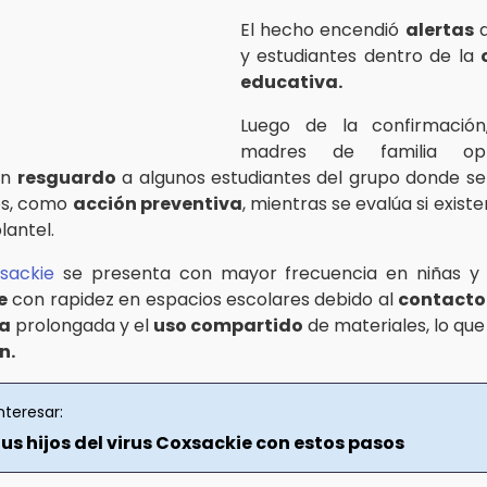
El hecho encendió
alertas
d
y estudiantes dentro de la
educativa.
Luego de la confirmació
madres de familia op
en
resguardo
a algunos estudiantes del grupo donde s
os, como
acción preventiva
, mientras se evalúa si exis
lantel.
sackie
se presenta con mayor frecuencia en niñas y n
e
con rapidez en espacios escolares debido al
contacto
ia
prolongada y el
uso compartido
de materiales, lo que
n.
nteresar:
us hijos del virus Coxsackie con estos pasos