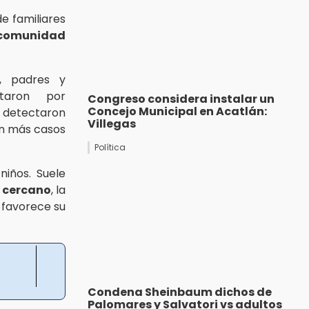
e familiares
comunidad
n, padres y
taron por
Congreso considera instalar un
Concejo Municipal en Acatlán:
e detectaron
Villegas
ten más casos
Política
iños. Suele
 cercano
, la
 favorece su
Condena Sheinbaum dichos de
Palomares y Salvatori vs adultos