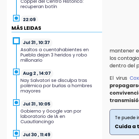
Coppel del Centro Histórico:
recuperan botín
22:09
México Sub-20 aplasta a Panamá
MÁS LEIDAS
y sella su boleto al Mundial 2027
Jul 31 , 10:37
21:33
Asaltos a cuentahabientes en
mantener 
Mora vale más que Messi en la
Puebla dejan 3 heridos y robo
Leagues Cup
los contagi
millonario
dentro del p
20:45
Aug 2 , 14:07
Se acerca la justicia para Aldo
El virus
Cox
Nay Salvatori se disculpa tras
Padilla: Édgar sería sentenciado
propagars
polémica por burlas a hombres
en un mes
mayores
convivenc
transmisió
20:40
Jul 31 , 10:05
Coleadero repartirá hasta 205 mil
Gobierno y Google van por
pesos en Puebla
laboratorio de IA en
Te puede i
Cuautlancingo
Cuida a t
20:26
Hombre es asesinado a balazos
Jul 30 , 11:49
en el centro de Tenampulco