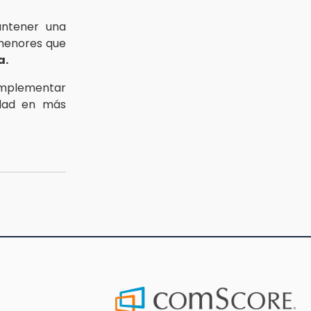
antener una
 menores que
a.
implementar
dad en más