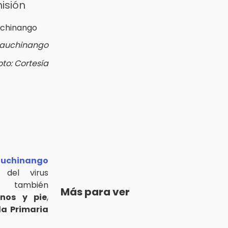
isión
Huauchinango
oto: Cortesía
uchinango
 del virus
d también
Más para ver
nos y pie
,
la Primaria