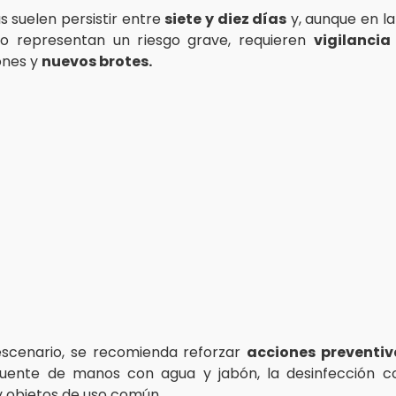
s suelen persistir entre
siete y diez días
y, aunque en l
no representan un riesgo grave, requieren
vigilancia
ones y
nuevos brotes.
escenario, se recomienda reforzar
acciones preventiv
cuente de manos con agua y jabón, la desinfección c
 y objetos de uso común.