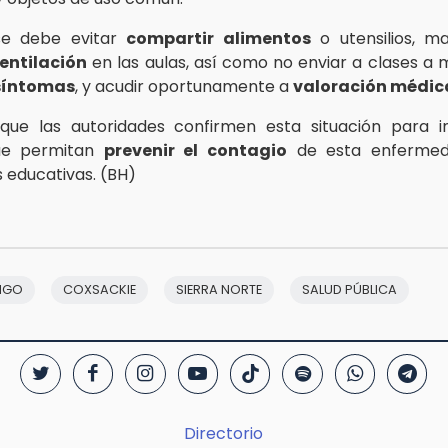
se debe evitar
compartir alimentos
o utensilios, m
entilación
en las aulas, así como no enviar a clases a
síntomas
, y acudir oportunamente a
valoración médic
que las autoridades confirmen esta situación para 
ue permitan
prevenir el contagio
de esta enferme
s educativas. (BH)
NGO
COXSACKIE
SIERRA NORTE
SALUD PÚBLICA
Directorio