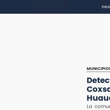
Inici
MUNICIPIO
Dete
Cox
Huau
La comun