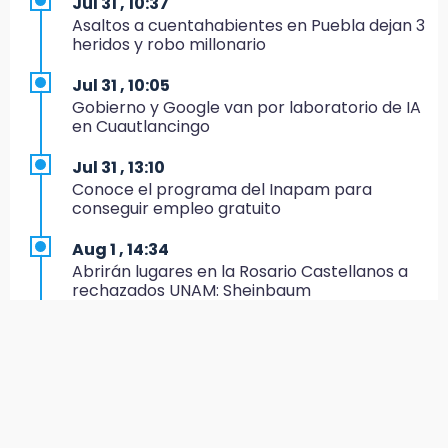
Jul 31 , 10:37
19:35
Asaltos a cuentahabientes en Puebla dejan 3
De la Vega niega venta de Bravos
heridos y robo millonario
19:34
Jul 31 , 10:05
Desalojan a dos comerciantes en Valsequillo
Gobierno y Google van por laboratorio de IA
por invasión en zona de Conagua
en Cuautlancingo
19:18
Jul 31 , 13:10
Bancada morenista, sin estrategia para
Conoce el programa del Inapam para
meter a Puebla en Ley de Egresos 2027
conseguir empleo gratuito
18:54
Aug 1 , 14:34
Gobierno rehabilitará el drenaje del Hospital
Abrirán lugares en la Rosario Castellanos a
de Especialidades del Issstep
rechazados UNAM: Sheinbaum
18:49
Jul 31 , 12:59
Sujeto asalta banco en Plaza Dorada tras
Aprovecha las Ferias de Paz con consultas
amenazar con supuesto explosivo
médicas gratis en Puebla
18:43
Aug 2 , 15:36
Renuncia Norman Campos, responsable de
Calendario lunar de agosto trae luna llena y
ciclovías de Chedraui