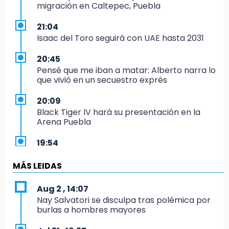
migración en Caltepec, Puebla
21:04
Isaac del Toro seguirá con UAE hasta 2031
20:45
Pensé que me iban a matar: Alberto narra lo
que vivió en un secuestro exprés
20:09
Black Tiger IV hará su presentación en la
Arena Puebla
19:54
Investigación de ASE a Tlatehui y Cuautle no
es politiquería, es por posible desfalco al
MÁS LEIDAS
erario
Aug 2 , 14:07
19:45
Nay Salvatori se disculpa tras polémica por
Estado invertirá en unidades médicas del
burlas a hombres mayores
IMSS-Bienestar y el SEDIF