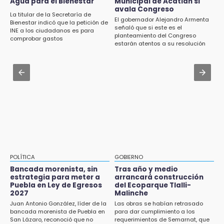
Agua para el Bienestar
Municipal de Acatlán si
Investigan presunta reventa de más de 100
Icatep
avala Congreso
lotes en panteón de Tehuacán
La titular de la Secretaría de
El gobernador Alejandro Armenta
Bienestar indicó que la petición de
Jul 31 , 13:35
señaló que si este es el
INE a los ciudadanos es para
15:32
planteamiento del Congreso
El mexicano Karim López firma contrato
comprobar gastos
Roban bicicleta en menos de un minuto en
estarán atentos a su resolución
multianual con Memphis Grizzlies
plaza de Libres
Jul 31 , 14:02
15:26
Prepárate para lluvias intensas por frente
Grupo armado asalta gasera en San Andrés
frío en Puebla
Cholula
15:21
Texmelucan contará con más de 500
cámaras de videovigilancia
15:08
POLÍTICA
GOBIERNO
Huitzilan de Serdán espera hasta 30 mil
Bancada morenista, sin
Tras año y medio
visitantes en feria
estrategia para meter a
arrancará construcción
Puebla en Ley de Egresos
del Ecoparque Tlalli-
2027
Malinche
15:07
Juan Antonio González, líder de la
Las obras se habían retrasado
Rastro de Atlixco descarta clembuterol y
bancada morenista de Puebla en
para dar cumplimiento a los
alerta por mataderos clandestinos
San Lázaro, reconoció que no
requerimientos de Semarnat, que