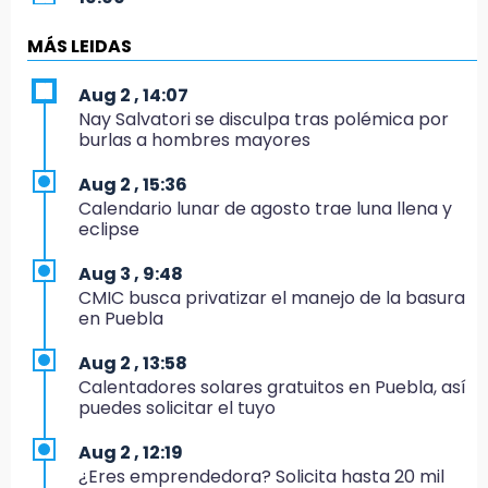
Puebla corona a sus primeros campeones
nacionales de charrería
MÁS LEIDAS
18:26
Aug 2 , 14:07
Regresa Sheinbaum a Puebla y entrega
Nay Salvatori se disculpa tras polémica por
viviendas: programa avanza 30 %
burlas a hombres mayores
18:11
Aug 2 , 15:36
México hace historia: tricampeón de
Calendario lunar de agosto trae luna llena y
Centroamericanos
eclipse
17:24
Aug 3 , 9:48
El Quintalero: la panadería de Izúcar que
CMIC busca privatizar el manejo de la basura
elabora pan de conejo para Santo Domingo
en Puebla
17:20
Aug 2 , 13:58
Conductora se estampa contra vivienda y
Calentadores solares gratuitos en Puebla, así
mata a trabajador en Tehuacán
puedes solicitar el tuyo
17:18
Aug 2 , 12:19
Advierten sanciones por estacionarse en
¿Eres emprendedora? Solicita hasta 20 mil