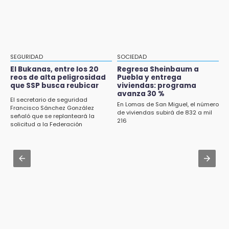
en San Baltazar Campeche
Carrera de la Tortilla
Aug 2 , 10:42
Cartonería da vida a la gastronomía en
desfile de mojigangas de Atlixco 2026
SEGURIDAD
SOCIEDAD
Aug 3 , 18:05
El Bukanas, entre los 20
Regresa Sheinbaum a
reos de alta peligrosidad
Puebla y entrega
Gobierno busca nuevos vuelos para
que SSP busca reubicar
viviendas: programa
aeropuerto; 4 de los 12 nuevos peligran
avanza 30 %
El secretario de seguridad
En Lomas de San Miguel, el número
Francisco Sánchez González
Aug 2 , 12:04
de viviendas subirá de 832 a mil
señaló que se replanteará la
216
Gas LP baja en Puebla, aprovecha el precio
solicitud a la Federación
esta semana
Aug 3 , 10:04
San Andrés Calpan abre Feria del Chile en
Nogada con receta tradicional