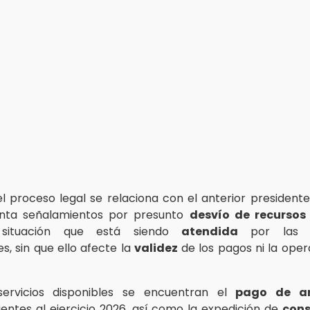
el proceso legal se relaciona con el anterior presidente
enta señalamientos por presunto
desvío de recursos
, situación que está siendo
atendida
por las a
, sin que ello afecte la
validez
de los pagos ni la oper
servicios disponibles se encuentran el
pago de an
entes al ejercicio 2026, así como la expedición de
cons