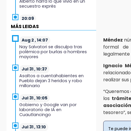
Alberto narra lo que vivió en un
secuestro exprés
20:09
Black Tiger IV hará su
MÁS LEIDAS
presentación en la Arena Puebla
Méndez
núm
Aug 2 , 14:07
19:54
formal d
Nay Salvatori se disculpa tras
Investigación de ASE a Tlatehui y
polémica por burlas a hombres
legalmente 
Cuautle no es politiquería, es por
mayores
posible desfalco al erario
Ignacio M
Jul 31 , 10:37
19:45
relacionado
Asaltos a cuentahabientes en
Estado invertirá en unidades
realizar sus
Puebla dejan 3 heridos y robo
médicas del IMSS-Bienestar y el
millonario
SEDIF
“Queremos d
los
trámit
Jul 31 , 10:05
19:35
Gobierno y Google van por
asociación
De la Vega niega venta de Bravos
laboratorio de IA en
tesorero”, s
Cuautlancingo
19:34
Desalojan a dos comerciantes en
Jul 31 , 13:10
Te puede i
Valsequillo por invasión en zona