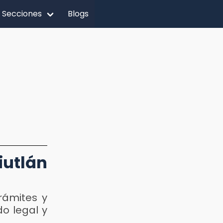
Secciones
Blogs
iutlán
l
rámites y
o legal y