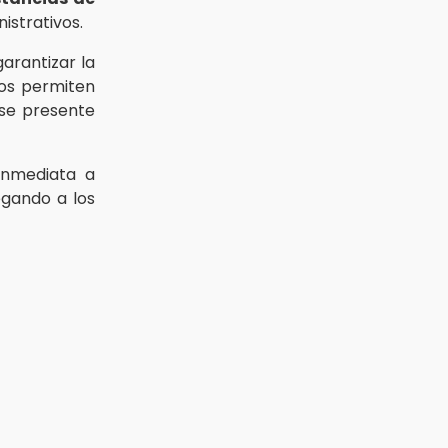
istrativos.
arantizar la
sos permiten
 se presente
inmediata a
egando a los