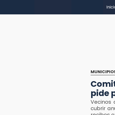
Inici
MUNICIPIO
Comit
pide 
Vecinos 
cubrir a
recibos o