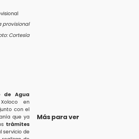
 provisional
oto: Cortesía
é de Agua
Xoloco en
junto con el
Más para ver
danía que ya
los
trámites
 servicio de