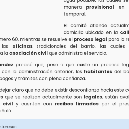
agua potable, los cuales se
manera
provisional
en u
temporal.
El comité atiende actual
domicilio ubicado en la
cal
ero 60, mientras se resuelve el
proceso legal
para la 
e las
oficinas
tradicionales del barrio, las cuales
a la
asociación civil
que administra el servicio.
éndez
precisó que, pese a que existe un proceso leg
 con la administración anterior, los
habitantes
del ba
 pagos y trámites con plena confianza.
ejar claro que no debe existir desconfianza hacia este c
es
que se realizan actualmente son
legales
, están ava
 civil
y cuentan con
recibos firmados
por el pres
eñaló.
nteresar: