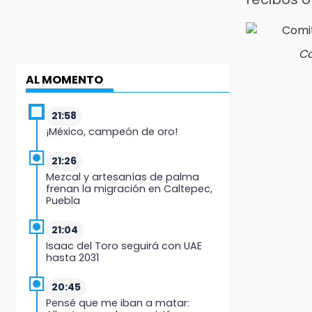
Co
AL MOMENTO
21:58
¡México, campeón de oro!
21:26
Mezcal y artesanías de palma
frenan la migración en Caltepec,
Puebla
21:04
Isaac del Toro seguirá con UAE
hasta 2031
20:45
Pensé que me iban a matar: