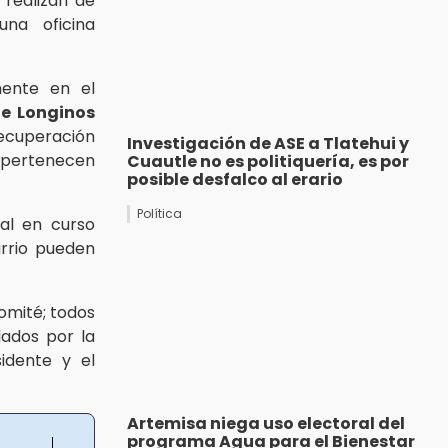
 realizan de
na oficina
mente en el
le Longinos
recuperación
Investigación de ASE a Tlatehui y
 pertenecen
Cuautle no es politiquería, es por
posible desfalco al erario
Política
al en curso
rrio pueden
omité; todos
lados por la
idente y el
Artemisa niega uso electoral del
programa Agua para el Bienestar