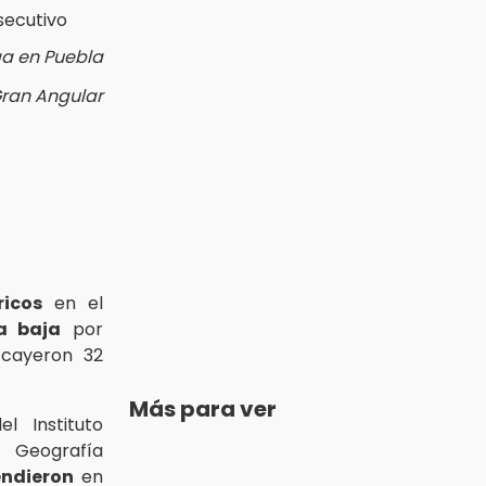
ga en Puebla
Gran Angular
ricos
en el
a baja
por
 cayeron 32
Más para ver
l Instituto
y Geografía
endieron
en