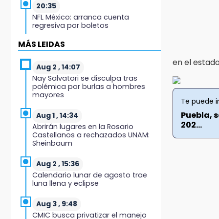
20:35
NFL México: arranca cuenta
regresiva por boletos
MÁS LEIDAS
20:03
Sophie Cunningham, la figura que
en el estado
encendió la WNBA
Aug 2 , 14:07
Nay Salvatori se disculpa tras
19:11
polémica por burlas a hombres
mayores
En Tehuacán cercaron a víctimas
Te puede i
mortales de accidentes
Puebla, s
Aug 1 , 14:34
202...
19:07
Abrirán lugares en la Rosario
Castellanos a rechazados UNAM:
Evidenciaron presunta patrulla
Sheinbaum
clonada de la PGR sobre la
Cuacnopalan-Oaxaca
Aug 2 , 15:36
19:04
Calendario lunar de agosto trae
luna llena y eclipse
Directora de Orquesta Symphonia
UDLAP dirige agrupaciones de talla
internacional
Aug 3 , 9:48
CMIC busca privatizar el manejo