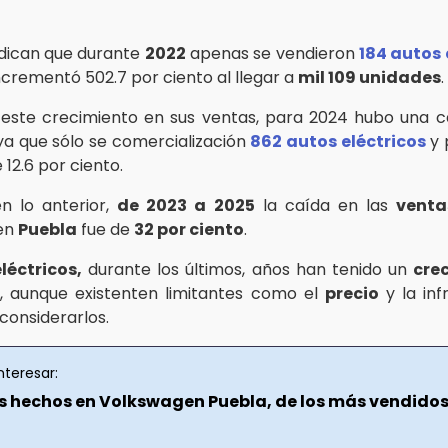
ndican que durante
2022
apenas se vendieron
184 autos 
ncrementó 502.7 por ciento al llegar a
mil 109 unidades
.
este crecimiento en sus ventas, para 2024 hubo una c
 ya que sólo se comercialización
862 autos eléctricos
y 
 12.6 por ciento.
n lo anterior,
de 2023 a 2025
la caída en las
venta
en
Puebla
fue de
32 por ciento
.
léctricos,
durante los últimos, años han tenido un
cre
s
, aunque existenten limitantes como el
precio
y la inf
considerarlos.
nteresar:
s hechos en Volkswagen Puebla, de los más vendido