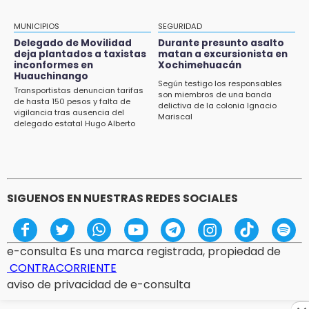
Precio del gas LP baja en Puebla, aprovecha
esta semana
MUNICIPIOS
SEGURIDAD
Delegado de Movilidad
Durante presunto asalto
12:32
deja plantados a taxistas
matan a excursionista en
inconformes en
Xochimehuacán
Puebla busca revancha en la Leagues Cup
Huauchinango
Según testigo los responsables
Transportistas denuncian tarifas
12:14
son miembros de una banda
de hasta 150 pesos y falta de
delictiva de la colonia Ignacio
Obed Vargas gana confianza con el Atlético
vigilancia tras ausencia del
Mariscal
delegado estatal Hugo Alberto
Gutiérrez Rangel
SIGUENOS EN NUESTRAS REDES SOCIALES
e-consulta Es una marca registrada, propiedad de
CONTRACORRIENTE
aviso de privacidad de e-consulta