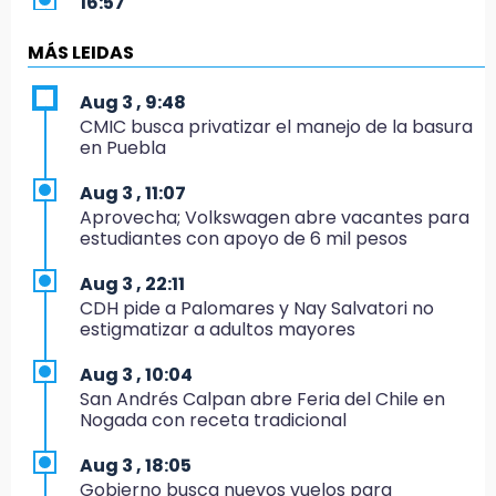
16:57
Los Voladores de Papantla vuelven a Izúcar y
cierran festejos de Santo Domingo
MÁS LEIDAS
16:50
Aug 3 , 9:48
México va por el oro y el boleto olímpico en
CMIC busca privatizar el manejo de la basura
Flag Football
en Puebla
16:34
Aug 3 , 11:07
Memes y críticas surten efecto; modifican
Aprovecha; Volkswagen abre vacantes para
colores del parque en Chalchicomula
estudiantes con apoyo de 6 mil pesos
16:00
Aug 3 , 22:11
MC reorganiza su estructura en Atlixco y
CDH pide a Palomares y Nay Salvatori no
nombra a Julio Águila dirigente
estigmatizar a adultos mayores
15:17
Aug 3 , 10:04
Operativo en Atencingo deja un detenido y
San Andrés Calpan abre Feria del Chile en
una motocicleta recuperada
Nogada con receta tradicional
15:07
Aug 3 , 18:05
Cantona gana torneo INAH y sella convenio
Gobierno busca nuevos vuelos para