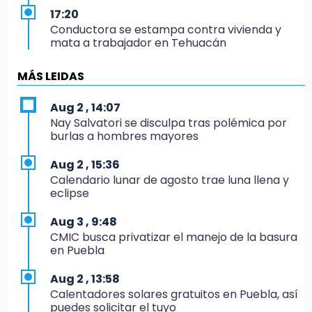
17:20
Conductora se estampa contra vivienda y
mata a trabajador en Tehuacán
17:18
MÁS LEIDAS
Advierten sanciones por estacionarse en
avenida de Tlatlauquitepec
Aug 2 , 14:07
Nay Salvatori se disculpa tras polémica por
17:15
burlas a hombres mayores
Profeco suspende Cimera Gym Club en
Cholula tras detectar cinco irregularidades
Aug 2 , 15:36
Calendario lunar de agosto trae luna llena y
16:51
eclipse
Recuperan espacios deportivos en La
Libertad
Aug 3 , 9:48
CMIC busca privatizar el manejo de la basura
16:45
en Puebla
Sheinbaum entrega tarjetas de Pensión
Mujeres Bienestar en Naucalpan
Aug 2 , 13:58
Calentadores solares gratuitos en Puebla, así
14:45
puedes solicitar el tuyo