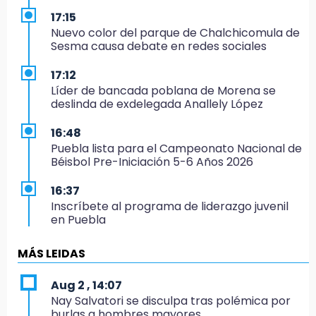
17:15
Nuevo color del parque de Chalchicomula de
Sesma causa debate en redes sociales
17:12
Líder de bancada poblana de Morena se
deslinda de exdelegada Anallely López
16:48
Puebla lista para el Campeonato Nacional de
Béisbol Pre-Iniciación 5-6 Años 2026
16:37
Inscríbete al programa de liderazgo juvenil
en Puebla
16:31
MÁS LEIDAS
Tras año y medio arrancará construcción del
Ecoparque Tlalli-Malinche
Aug 2 , 14:07
Nay Salvatori se disculpa tras polémica por
16:01
burlas a hombres mayores