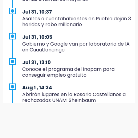
Artemisa niega uso electoral del programa
Agua para el Bienestar
Jul 31 , 10:37
Asaltos a cuentahabientes en Puebla dejan 3
15:57
heridos y robo millonario
Texmelucan abren convocatoria de Huertos
de Traspatio para grupos vulnerables
Jul 31 , 10:05
Gobierno y Google van por laboratorio de IA
15:43
en Cuautlancingo
Investigan presunta reventa de más de 100
lotes en panteón de Tehuacán
Jul 31 , 13:10
Conoce el programa del Inapam para
15:32
conseguir empleo gratuito
Roban bicicleta en menos de un minuto en
plaza de Libres
Aug 1 , 14:34
Abrirán lugares en la Rosario Castellanos a
15:26
rechazados UNAM: Sheinbaum
Grupo armado asalta gasera en San Andrés
Cholula
Jul 31 , 12:59
Aprovecha las Ferias de Paz con consultas
15:21
médicas gratis en Puebla
Texmelucan contará con más de 500
cámaras de videovigilancia