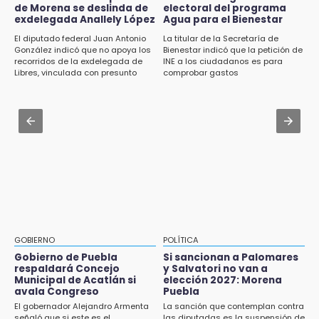
Jul 31 , 13:35
de Morena se deslinda de
electoral del programa
El mexicano Karim López firma contrato
exdelegada Anallely López
Agua para el Bienestar
14:31
multianual con Memphis Grizzlies
El diputado federal Juan Antonio
La titular de la Secretaría de
Regístrate en el Programa de Apoyo al
González indicó que no apoya los
Bienestar indicó que la petición de
Empleo en Puebla
Jul 31 , 13:46
recorridos de la exdelegada de
INE a los ciudadanos es para
Libres, vinculada con presunto
comprobar gastos
Certifícate como operador de transporte en
14:30
líder delictivo
Icatep
Presentan las 10 primeras conclusiones
sobre el fracking en México
Jul 31 , 10:18
México golea a Guatemala en el
14:29
Cuauhtémoc y avanza a 4tos en el
Feria Patronal invita a vivir diez días de
Premundial
tradición
14:29
Acatlán: regidora llama a diputados a actuar
con justicia e imparcialidad
GOBIERNO
POLÍTICA
Gobierno de Puebla
Si sancionan a Palomares
14:21
respaldará Concejo
y Salvatori no van a
SICT descarta ampliación de la carretera
Municipal de Acatlán si
elección 2027: Morena
Izúcar de Matamoros-Amayuca en 2026
avala Congreso
Puebla
El gobernador Alejandro Armenta
La sanción que contemplan contra
13:43
señaló que si este es el
las diputadas es la suspensión de