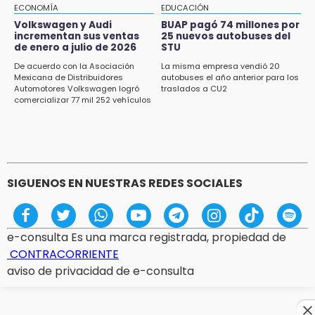
licencias retenidas durante 15 años
ECONOMÍA
EDUCACIÓN
Volkswagen y Audi
BUAP pagó 74 millones por
15:13
incrementan sus ventas
25 nuevos autobuses del
de enero a julio de 2026
STU
Fuga de agua cumple casi un mes sin ser
atendida en San Andrés Cholula
De acuerdo con la Asociación
La misma empresa vendió 20
Mexicana de Distribuidores
autobuses el año anterior para los
Automotores Volkswagen logró
traslados a CU2
15:13
comercializar 77 mil 252 vehículos
Armenta confirma apertura de siete nuevas
Casas Carmen Serdán
SIGUENOS EN NUESTRAS REDES SOCIALES
e-consulta Es una marca registrada, propiedad de
CONTRACORRIENTE
aviso de privacidad de e-consulta