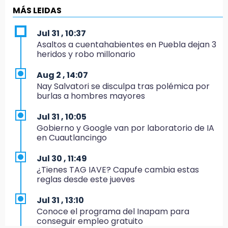
Coleadero repartirá hasta 205 mil pesos en
MÁS LEIDAS
Puebla
Jul 31 , 10:37
20:26
Asaltos a cuentahabientes en Puebla dejan 3
Hombre es asesinado a balazos en el centro
heridos y robo millonario
de Tenampulco
Aug 2 , 14:07
19:49
Nay Salvatori se disculpa tras polémica por
BUAP pagó 74 millones por 25 nuevos
burlas a hombres mayores
autobuses del STU
Jul 31 , 10:05
19:33
Gobierno y Google van por laboratorio de IA
Hallan sin vida a mujer y sus dos hijos en
en Cuautlancingo
vivienda de Huauchinango
Jul 30 , 11:49
19:27
¿Tienes TAG IAVE? Capufe cambia estas
Identifican a dos hermanos asesinados cerca
reglas desde este jueves
de la Central de Abastos de Huixcolotla
Jul 31 , 13:10
19:22
Conoce el programa del Inapam para
Supervisa rectora Lilia Cedillo proceso de
conseguir empleo gratuito
inscripción del nivel superior