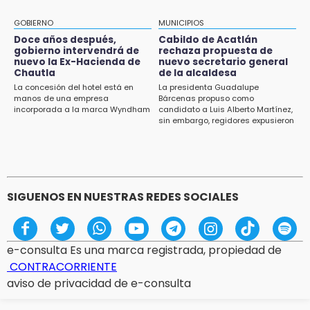
13:54
Falla convocatoria de inconformes de
GOBIERNO
MUNICIPIOS
Acatlán durante gira de Armenta en Chila
Doce años después,
Cabildo de Acatlán
gobierno intervendrá de
rechaza propuesta de
13:48
nuevo la Ex-Hacienda de
nuevo secretario general
Estado de México llevará su cultura al
Chautla
de la alcaldesa
Festival Cervantino 2026
La concesión del hotel está en
La presidenta Guadalupe
manos de una empresa
Bárcenas propuso como
incorporada a la marca Wyndham
candidato a Luis Alberto Martínez,
13:26
sin embargo, regidores expusieron
Ya instalan más de 2 mil luces para fiestas
su inconformidad ya que fue la
patrias en el Centro Histórico
única propuesta
12:55
Aranza López, la poblana que tocó la gloria
SIGUENOS EN NUESTRAS REDES SOCIALES
e-consulta Es una marca registrada, propiedad de
CONTRACORRIENTE
aviso de privacidad de e-consulta