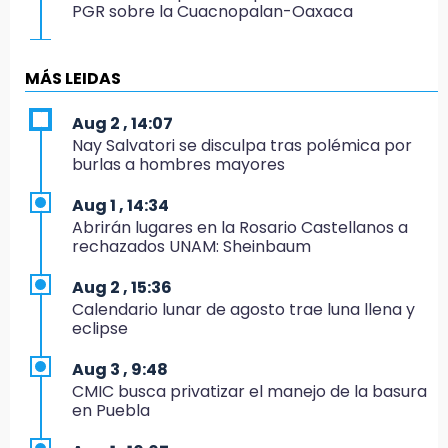
PGR sobre la Cuacnopalan-Oaxaca
19:04
Directora de Orquesta Symphonia UDLAP
MÁS LEIDAS
dirige agrupaciones de talla internacional
Aug 2 , 14:07
18:14
Nay Salvatori se disculpa tras polémica por
EE. UU. Sub-20 avanza a la final de
burlas a hombres mayores
CONCACAF
Aug 1 , 14:34
17:50
Abrirán lugares en la Rosario Castellanos a
Van 17 denuncias por delitos ambientales,
rechazados UNAM: Sheinbaum
pero no hay detenidos por incendios
Aug 2 , 15:36
17:01
Calendario lunar de agosto trae luna llena y
Vecinos de Atlixco-Metepec denuncian
eclipse
inseguridad en caminos alternos por obra
carretera
Aug 3 , 9:48
CMIC busca privatizar el manejo de la basura
16:52
en Puebla
Vacían negocio de ropa en Tehuacán;
pérdidas superan los 100 mil pesos