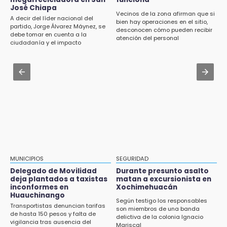
perpetúa hasta 2029
José Chiapa
13:01
Vecinos de la zona afirman que si
A decir del líder nacional del
bien hay operaciones en el sitio,
Delegado de Movilidad deja plantados a
Aug 3 , 14:12
partido, Jorge Álvarez Máynez, se
desconocen cómo pueden recibir
taxistas inconformes en Huauchinango
debe tomar en cuenta a la
Se enfrentan ambulantes y policías en el
atención del personal
ciudadanía y el impacto
Zócalo; detienen a menor
ambiental
12:54
Amigos de Lisette Alvarado duda de versión
Aug 3 , 19:11
del homicidio-suicidio
Tri Sub-23 aplasta y avanza
12:50
¿Buscas trabajo? SPF ofrece sueldo de 13,607
y prestaciones: aplica en Puebla
12:44
Precio del gas LP baja en Puebla, aprovecha
esta semana
MUNICIPIOS
SEGURIDAD
Delegado de Movilidad
Durante presunto asalto
12:32
deja plantados a taxistas
matan a excursionista en
inconformes en
Xochimehuacán
Puebla busca revancha en la Leagues Cup
Huauchinango
Según testigo los responsables
Transportistas denuncian tarifas
12:14
son miembros de una banda
de hasta 150 pesos y falta de
delictiva de la colonia Ignacio
Obed Vargas gana confianza con el Atlético
vigilancia tras ausencia del
Mariscal