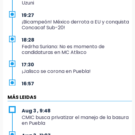
Uzuni
19:27
¡Bicampeón! México derrota a EU y conquista
Concacaf Sub-20!
18:28
Fedrha Suriano: No es momento de
candidaturas en MC Atlixco
17:30
¡Jalisco se corona en Puebla!
16:57
Los Voladores de Papantla vuelven a Izúcar y
cierran festejos de Santo Domingo
MÁS LEIDAS
16:50
Aug 3 , 9:48
México va por el oro y el boleto olímpico en
CMIC busca privatizar el manejo de la basura
Flag Football
en Puebla
16:34