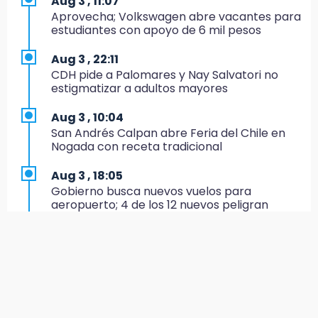
Aug 3 , 11:07
Memes y críticas surten efecto; modifican
Aprovecha; Volkswagen abre vacantes para
colores del parque en Chalchicomula
estudiantes con apoyo de 6 mil pesos
16:00
Aug 3 , 22:11
MC reorganiza su estructura en Atlixco y
CDH pide a Palomares y Nay Salvatori no
nombra a Julio Águila dirigente
estigmatizar a adultos mayores
15:17
Aug 3 , 10:04
Operativo en Atencingo deja un detenido y
San Andrés Calpan abre Feria del Chile en
una motocicleta recuperada
Nogada con receta tradicional
15:07
Aug 3 , 18:05
Cantona gana torneo INAH y sella convenio
Gobierno busca nuevos vuelos para
con Puebla
aeropuerto; 4 de los 12 nuevos peligran
14:55
Aug 3 , 11:16
Estación de bomberos de San Ramón "medio
El influencer Gio Pita sufre secuestro exprés
funciona"
en Uber de Puebla
14:50
Aug 3 , 9:49
Campesinos hallan dos cuerpos en estado
Manifestantes exponen ante Sheinbaum
de descomposición en Ahuatlán