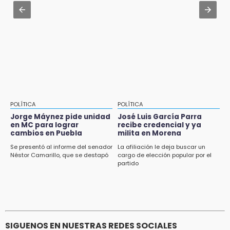
aeropuerto; 4 de los 12 nuevos peligran
Aug 2 , 12:04
Gas LP baja en Puebla, aprovecha el precio
esta semana
POLÍTICA
POLÍTICA
Jorge Máynez pide unidad
José Luis García Parra
en MC para lograr
recibe credencial y ya
cambios en Puebla
milita en Morena
Se presentó al informe del senador
La afiliación le deja buscar un
Néstor Camarillo, que se destapó
cargo de elección popular por el
partido
SIGUENOS EN NUESTRAS REDES SOCIALES