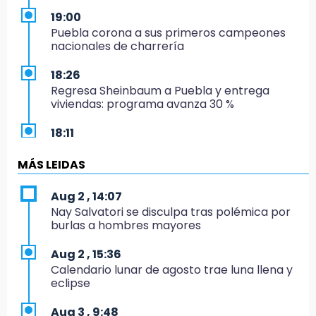
19:00
Puebla corona a sus primeros campeones
nacionales de charrería
18:26
Regresa Sheinbaum a Puebla y entrega
viviendas: programa avanza 30 %
18:11
México hace historia: tricampeón de
Centroamericanos
MÁS LEIDAS
17:24
Aug 2 , 14:07
El Quintalero: la panadería de Izúcar que
Nay Salvatori se disculpa tras polémica por
elabora pan de conejo para Santo Domingo
burlas a hombres mayores
17:20
Aug 2 , 15:36
Conductora se estampa contra vivienda y
Calendario lunar de agosto trae luna llena y
mata a trabajador en Tehuacán
eclipse
17:18
Aug 3 , 9:48