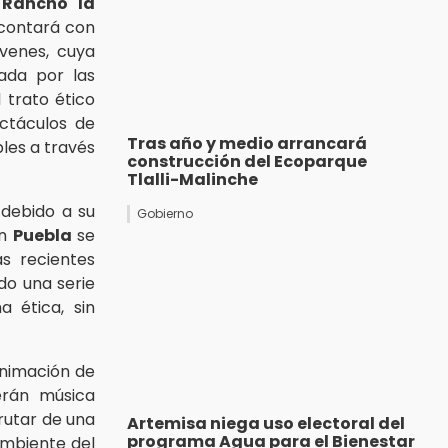
Rancho la
contará con
óvenes, cuya
zada por las
trato ético
ctáculos de
Tras año y medio arrancará
bles a través
construcción del Ecoparque
Tlalli-Malinche
 debido a su
Gobierno
en
Puebla
se
s recientes
do una serie
 ética, sin
animación de
erán música
rutar de una
Artemisa niega uso electoral del
programa Agua para el Bienestar
ambiente del