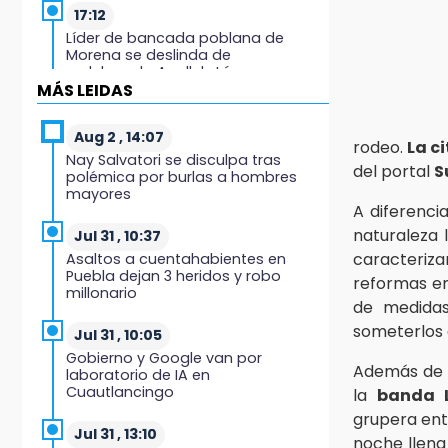
17:12
Líder de bancada poblana de
Morena se deslinda de
exdelegada Anallely López
MÁS LEIDAS
16:48
Puebla lista para el Campeonato
Aug 2 , 14:07
rodeo.
La c
Nacional de Béisbol Pre-Iniciación
Nay Salvatori se disculpa tras
del portal
S
5-6 Años 2026
polémica por burlas a hombres
mayores
A diferenci
16:37
naturaleza 
Inscríbete al programa de
Jul 31 , 10:37
liderazgo juvenil en Puebla
caracteriz
Asaltos a cuentahabientes en
Puebla dejan 3 heridos y robo
reformas en
millonario
16:31
de medidas
Tras año y medio arrancará
someterlos 
construcción del Ecoparque Tlalli-
Jul 31 , 10:05
Malinche
Gobierno y Google van por
Además de l
laboratorio de IA en
Cuautlancingo
la
banda L
16:01
Artemisa niega uso electoral del
grupera ent
programa Agua para el Bienestar
Jul 31 , 13:10
noche llena