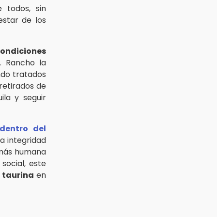
 todos, sin
estar de los
 condiciones
. Rancho la
ndo tratados
retirados de
ila y seguir
dentro del
a integridad
a más humana
social, este
 taurina
en