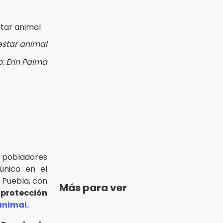
estar animal
o: Erin Palma
 pobladores
único en el
e Puebla, con
Más para ver
a
protección
animal.