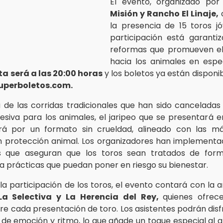
El evento, organizado por
Misión y Rancho El Linaje,
la presencia de 15 toros j
participación está garanti
reformas que promueven el 
hacia los animales en espe
ita será a las 20:00 horas
y los boletos ya están disponi
uperboletos.com.
a de las corridas tradicionales que han sido canceladas
lesiva para los animales, el jaripeo que se presentará 
ará por un formato sin crueldad, alineado con las má
 protección animal. Los organizadores han implementa
 que aseguran que los toros sean tratados de forma
a prácticas que puedan poner en riesgo su bienestar.
a participación de los toros, el evento contará con la 
a Selectiva y La Herencia del Rey,
quienes ofrec
re cada presentación de toro. Los asistentes podrán disf
 de emoción y ritmo, lo que añade un toque especial al 