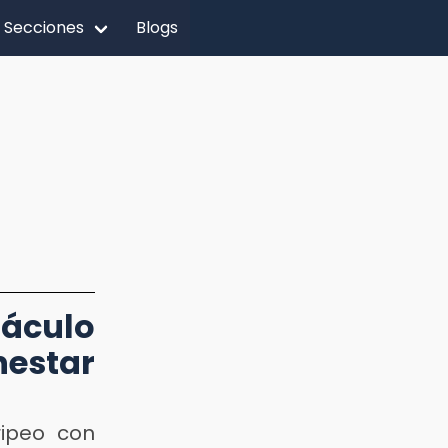
Secciones
Blogs
táculo
estar
ripeo con