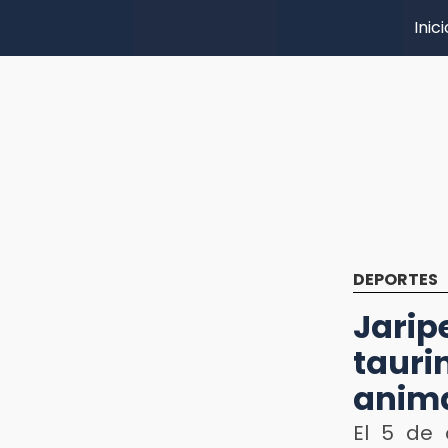
Inici
DEPORTES
Jarip
taur
anim
El 5 de 