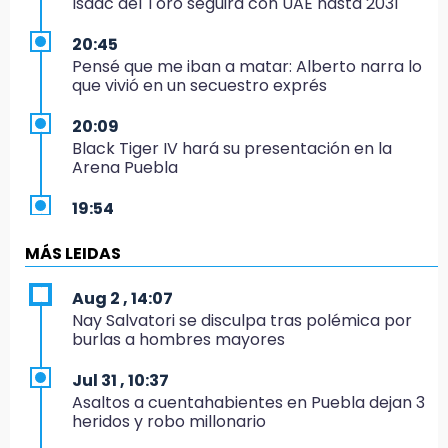
Isaac del Toro seguirá con UAE hasta 2031
20:45
Pensé que me iban a matar: Alberto narra lo
que vivió en un secuestro exprés
20:09
Black Tiger IV hará su presentación en la
Arena Puebla
19:54
Investigación de ASE a Tlatehui y Cuautle no
es politiquería, es por posible desfalco al
MÁS LEIDAS
erario
Aug 2 , 14:07
19:45
Nay Salvatori se disculpa tras polémica por
Estado invertirá en unidades médicas del
burlas a hombres mayores
IMSS-Bienestar y el SEDIF
Jul 31 , 10:37
19:35
Asaltos a cuentahabientes en Puebla dejan 3
De la Vega niega venta de Bravos
heridos y robo millonario