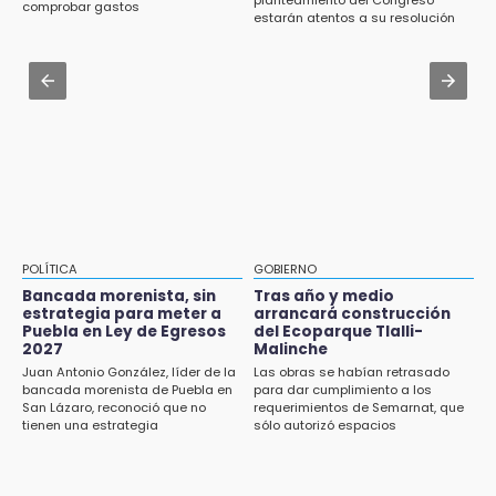
Prepárate para lluvias intensas por frente
comprobar gastos
Roban bicicleta en menos de un minuto en
estarán atentos a su resolución
frío en Puebla
plaza de Libres
Jul 31 , 13:35
15:26
El mexicano Karim López firma contrato
Grupo armado asalta gasera en San Andrés
multianual con Memphis Grizzlies
Cholula
15:21
Texmelucan contará con más de 500
cámaras de videovigilancia
15:08
POLÍTICA
GOBIERNO
Huitzilan de Serdán espera hasta 30 mil
Bancada morenista, sin
Tras año y medio
visitantes en feria
estrategia para meter a
arrancará construcción
Puebla en Ley de Egresos
del Ecoparque Tlalli-
2027
Malinche
15:07
Juan Antonio González, líder de la
Las obras se habían retrasado
Rastro de Atlixco descarta clembuterol y
bancada morenista de Puebla en
para dar cumplimiento a los
alerta por mataderos clandestinos
San Lázaro, reconoció que no
requerimientos de Semarnat, que
tienen una estrategia
sólo autorizó espacios
ecoturísticos
15:03
Cholula estrena agenda cultural con siete
actividades