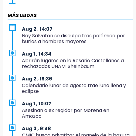
14:49
Basura da mala imagen a la feria de San
MÁS LEIDAS
Salvador El Seco
Aug 2 , 14:07
14:36
Nay Salvatori se disculpa tras polémica por
Inician las finales del Campeonato Nacional
burlas a hombres mayores
Infantil, Juvenil y de Escaramuzas Puebla
2026
Aug 1 , 14:34
Abrirán lugares en la Rosario Castellanos a
14:32
rechazados UNAM: Sheinbaum
Sheinbaum destaca reducción de inflación
anual de 3.12 % en julio
Aug 2 , 15:36
Calendario lunar de agosto trae luna llena y
14:18
eclipse
Cañeros de Atencingo siguen sin recibir
pagos tras concluir la zafra
Aug 1 , 10:07
Asesinan a ex regidor por Morena en
14:06
Amozoc
Piden ayuda en Chignahuapan para
identificar a hombre hospitalizado
Aug 3 , 9:48
CMIC busca privatizar el manejo de la basura