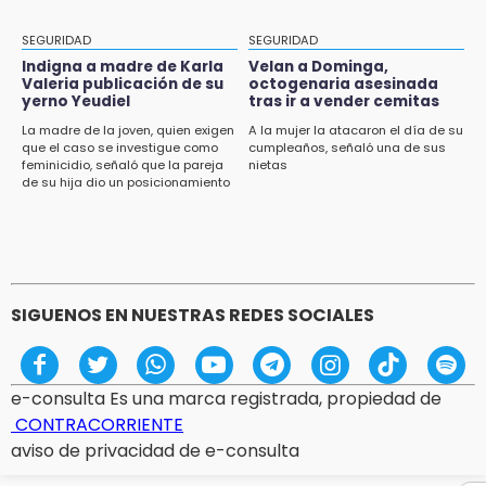
10:51
SEGURIDAD
SEGURIDAD
México Canta: Puebla queda fuera pese a
Indigna a madre de Karla
Velan a Dominga,
lograr 470 registros
Valeria publicación de su
octogenaria asesinada
yerno Yeudiel
tras ir a vender cemitas
10:38
La madre de la joven, quien exigen
A la mujer la atacaron el día de su
que el caso se investigue como
cumpleaños, señaló una de sus
Muestra Estatal PECDA 2026 reúne 42
feminicidio, señaló que la pareja
nietas
proyectos artísticos en Puebla
de su hija dio un posicionamiento
en redes
9:43
Pericos de Puebla cierran con derrota y van
por Campeche
SIGUENOS EN NUESTRAS REDES SOCIALES
e-consulta Es una marca registrada, propiedad de
CONTRACORRIENTE
aviso de privacidad de e-consulta