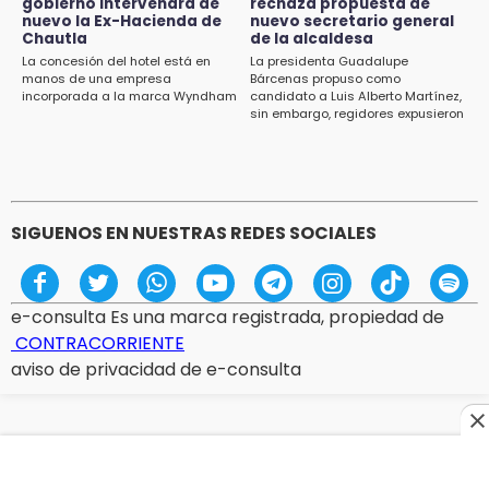
gobierno intervendrá de
rechaza propuesta de
13:48
nuevo la Ex-Hacienda de
nuevo secretario general
Estado de México llevará su cultura al
Chautla
de la alcaldesa
Festival Cervantino 2026
La concesión del hotel está en
La presidenta Guadalupe
manos de una empresa
Bárcenas propuso como
incorporada a la marca Wyndham
candidato a Luis Alberto Martínez,
13:26
sin embargo, regidores expusieron
Ya instalan más de 2 mil luces para fiestas
su inconformidad ya que fue la
patrias en el Centro Histórico
única propuesta
12:55
Aranza López, la poblana que tocó la gloria
SIGUENOS EN NUESTRAS REDES SOCIALES
e-consulta Es una marca registrada, propiedad de
CONTRACORRIENTE
aviso de privacidad de e-consulta