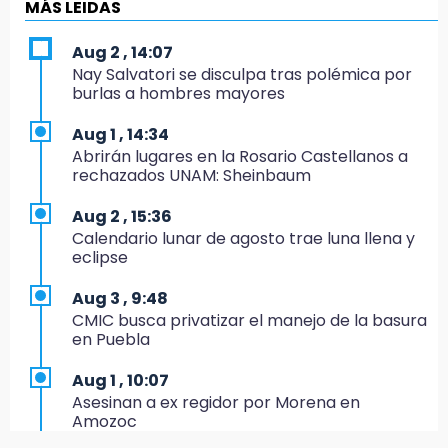
Directora de Orquesta Symphonia UDLAP
MÁS LEIDAS
dirige agrupaciones de talla internacional
Aug 2 , 14:07
18:14
Nay Salvatori se disculpa tras polémica por
EE. UU. Sub-20 avanza a la final de
burlas a hombres mayores
CONCACAF
Aug 1 , 14:34
17:50
Abrirán lugares en la Rosario Castellanos a
Van 17 denuncias por delitos ambientales,
rechazados UNAM: Sheinbaum
pero no hay detenidos por incendios
Aug 2 , 15:36
17:01
Calendario lunar de agosto trae luna llena y
Vecinos de Atlixco-Metepec denuncian
eclipse
inseguridad en caminos alternos por obra
carretera
Aug 3 , 9:48
CMIC busca privatizar el manejo de la basura
16:52
en Puebla
Vacían negocio de ropa en Tehuacán;
pérdidas superan los 100 mil pesos
Aug 1 , 10:07
Asesinan a ex regidor por Morena en
16:49
Amozoc
Volcadura de tráiler provoca cierre total en