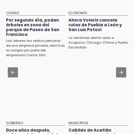
anual de 3.12 % en julio
Aug 3 , 11:07
CIUDAD
ECONOMÍA
14:18
Aprovecha; Volkswagen abre vacantes para
Por segundo día, podan
Ahora Volaris cancela
Cañeros de Atencingo siguen sin recibir
estudiantes con apoyo de 6 mil pesos
árboles en zona del
rutas de Puebla a León y
pagos tras concluir la zafra
parque de Paseo de San
San Luis Potosí
Francisco
Aug 1 , 17:15
La aerolínea abrirá rutas a
14:06
Las labores las realiza personal
Costó $403 mil rehabilitar accesos de
Acapulco, Chicago-O’Hare y Puerto
Piden ayuda en Chignahuapan para
de una empresa privada, esto tras
Escondido
Traumatología y Ortopedia del IMSS
la compra por parte del
identificar a hombre hospitalizado
empresario Carlos Slim
Aug 1 , 17:36
14:03
Alcaldesa exhibe patrullas tras polémico
IBERO Puebla abre sus puertas con la
accidente en Chiautzingo
primera edición de FLIP
Aug 1 , 11:48
13:59
Huejotzingo tiene nuevo secretario de
Puebla, segundo nacional con tasa más alta
Seguridad Ciudadana: llega otro marino al
de muertes por diabetes
cargo
13:54
Falla convocatoria de inconformes de
GOBIERNO
MUNICIPIOS
Acatlán durante gira de Armenta en Chila
Doce años después,
Cabildo de Acatlán