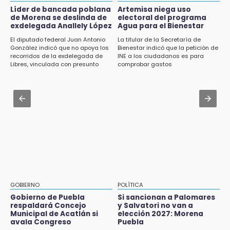
sobre el fracking en México
Líder de bancada poblana
Artemisa niega uso
Jul 31 , 17:16
de Morena se deslinda de
electoral del programa
¿Se va? Real Madrid anunció que no igualaran
exdelegada Anallely López
Agua para el Bienestar
14:29
el precio por Vinícius Jr.
El diputado federal Juan Antonio
La titular de la Secretaría de
Feria Patronal invita a vivir diez días de
González indicó que no apoya los
Bienestar indicó que la petición de
tradición
Jul 31 , 13:35
recorridos de la exdelegada de
INE a los ciudadanos es para
Libres, vinculada con presunto
comprobar gastos
El mexicano Karim López firma contrato
14:29
líder delictivo
multianual con Memphis Grizzlies
Acatlán: regidora llama a diputados a actuar
con justicia e imparcialidad
Jul 31 , 13:46
Certifícate como operador de transporte en
14:21
Icatep
SICT descarta ampliación de la carretera
Izúcar de Matamoros-Amayuca en 2026
13:43
Detienen a tres saqueadores en la zona
arqueológica de Los Teteles
GOBIERNO
POLÍTICA
Gobierno de Puebla
Si sancionan a Palomares
13:41
respaldará Concejo
y Salvatori no van a
Profepa frena saqueo de orquídeas y
Municipal de Acatlán si
elección 2027: Morena
asegura 171 plantas en Huauchinango
avala Congreso
Puebla