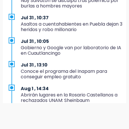
Nay Salvatori se disculpa tras polémica por
15:43
burlas a hombres mayores
Investigan presunta reventa de más de 100
lotes en panteón de Tehuacán
Jul 31 , 10:37
Asaltos a cuentahabientes en Puebla dejan 3
15:32
heridos y robo millonario
Roban bicicleta en menos de un minuto en
plaza de Libres
Jul 31 , 10:05
Gobierno y Google van por laboratorio de IA
15:26
en Cuautlancingo
Grupo armado asalta gasera en San Andrés
Cholula
Jul 31 , 13:10
Conoce el programa del Inapam para
15:21
conseguir empleo gratuito
Texmelucan contará con más de 500
cámaras de videovigilancia
Aug 1 , 14:34
Abrirán lugares en la Rosario Castellanos a
15:08
rechazados UNAM: Sheinbaum
Huitzilan de Serdán espera hasta 30 mil
visitantes en feria
Jul 31 , 12:59
Aprovecha las Ferias de Paz con consultas
15:07
médicas gratis en Puebla
Rastro de Atlixco descarta clembuterol y