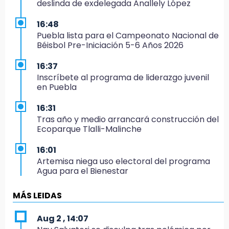
deslinda de exdelegada Anallely López
16:48
Puebla lista para el Campeonato Nacional de
Béisbol Pre-Iniciación 5-6 Años 2026
16:37
Inscríbete al programa de liderazgo juvenil
en Puebla
16:31
Tras año y medio arrancará construcción del
Ecoparque Tlalli-Malinche
16:01
Artemisa niega uso electoral del programa
Agua para el Bienestar
15:57
MÁS LEIDAS
Texmelucan abren convocatoria de Huertos
de Traspatio para grupos vulnerables
Aug 2 , 14:07