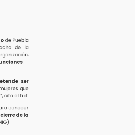
to
de Puebla
pacho de la
rganización,
unciones
.
etende ser
 mujeres que
cita el tuit.
ara conocer
l
cierre de la
(MIG)