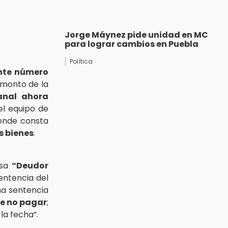
Jorge Máynez pide unidad en MC
para lograr cambios en Puebla
Política
nte número
 monto de la
Panal ahora
el equipo de
onde consta
s bienes
.
isa
“Deudor
entencia del
ma sentencia
de no pagar
;
la fecha”.