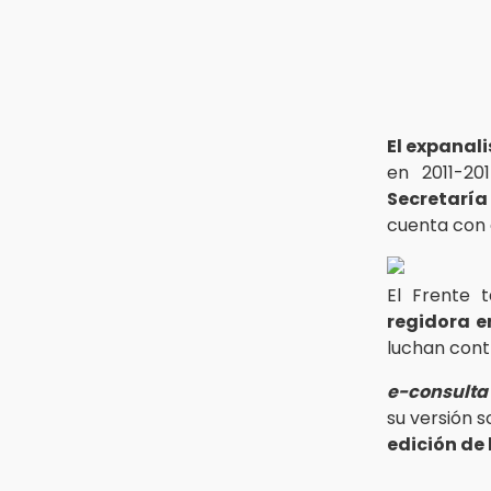
¡México vuelve a los Olímpicos!
Aug 3 , 18:05
Gobierno busca nuevos vuelos
para aeropuerto; 4 de los 12
nuevos peligran
El expanal
Aug 2 , 12:04
en 2011-20
Gas LP baja en Puebla, aprovecha
Secretaría
el precio esta semana
cuenta con 
El Frente 
regidora e
luchan contr
e-consulta
su versión s
edición de