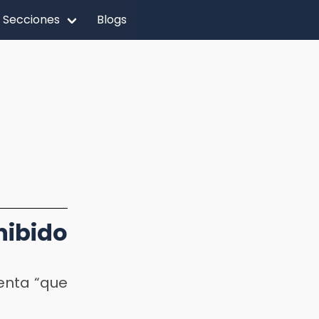
Secciones
Blogs
hibido
enta “que