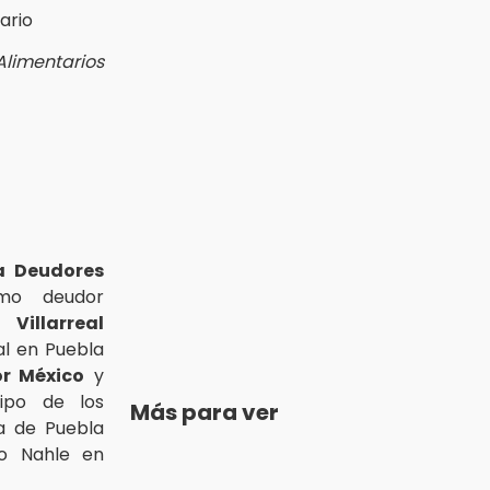
Alimentarios
a Deudores
mo deudor
Villarreal
al en Puebla
or México
y
uipo de los
Más para ver
a de Puebla
ío Nahle en