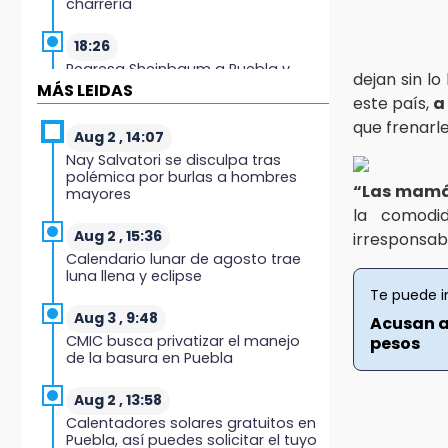
charrería
18:26
Regresa Sheinbaum a Puebla y
dejan sin lo
entrega viviendas: programa
MÁS LEIDAS
este país,
a
avanza 30 %
que frenarle
Aug 2 , 14:07
18:11
Nay Salvatori se disculpa tras
México hace historia: tricampeón
polémica por burlas a hombres
de Centroamericanos
“Las mamás
mayores
la comodi
17:24
Aug 2 , 15:36
irresponsab
El Quintalero: la panadería de
Calendario lunar de agosto trae
Izúcar que elabora pan de conejo
luna llena y eclipse
para Santo Domingo
Te puede i
Aug 3 , 9:48
Acusan a
17:20
CMIC busca privatizar el manejo
pesos
Conductora se estampa contra
de la basura en Puebla
vivienda y mata a trabajador en
Tehuacán
Aug 2 , 13:58
Calentadores solares gratuitos en
17:18
Puebla, así puedes solicitar el tuyo
Advierten sanciones por