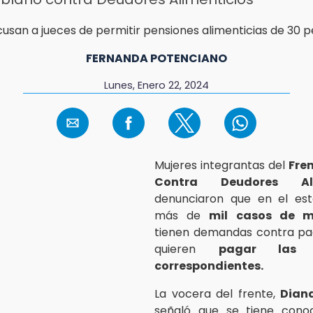
FERNANDA POTENCIANO
Lunes, Enero 22, 2024
Mujeres integrantas del
Fre
Contra Deudores Ali
denunciaron que en el est
más de
mil casos de m
tienen demandas contra pa
quieren
pagar las p
correspondientes.
La vocera del frente,
Dian
señaló que se tiene cono