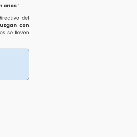
an años
.”
irectiva del
juzgan con
os se lleven