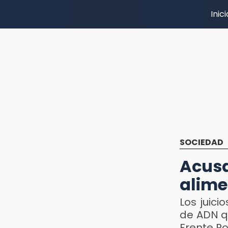
Inici
SOCIEDAD
Acusa
alime
Los juici
de ADN q
Frente P