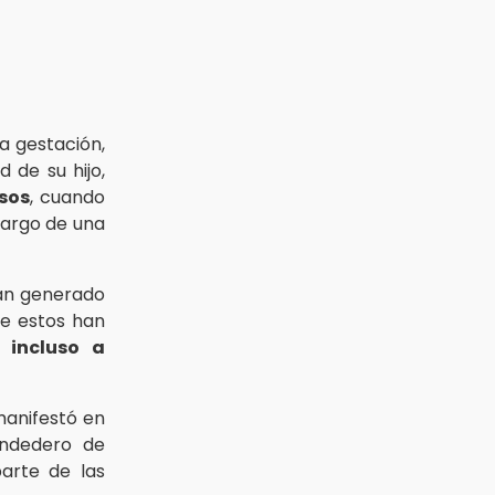
a gestación,
 de su hijo,
sos
, cuando
cargo de una
han generado
e estos han
 incluso a
anifestó en
ndedero de
parte de las