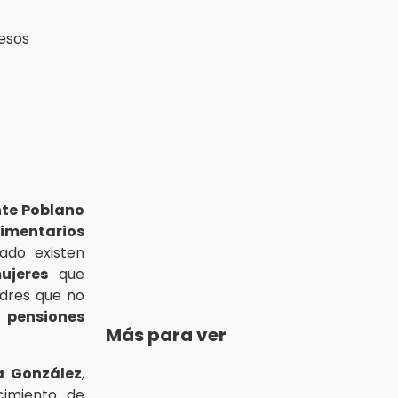
nte Poblano
mentarios
ado existen
ujeres
que
dres que no
ensiones
Más para ver
a González
,
cimiento de