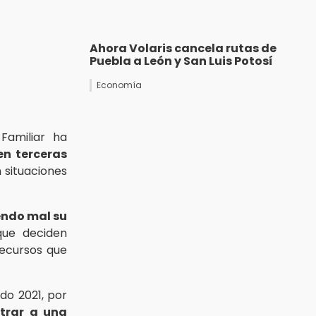
Ahora Volaris cancela rutas de
Puebla a León y San Luis Potosí
Economía
Familiar ha
n terceras
n situaciones
endo mal su
que deciden
recursos que
do 2021, por
ntrar a una