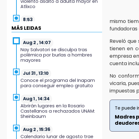
violento asalto a adulta mayor en
Atlixco
8:53
mismo tiemp
Velan a Dominga, octogenaria
MÁS LEIDAS
fundadoras 
asesinada tras ir a vender
cemitas
Reveló que 
Aug 2 , 14:07
tienen en 
Nay Salvatori se disculpa tras
8:34
polémica por burlas a hombres
empresa en 
Sí hay medicinas para
mayores
trasplantados en San José: IMSS
cuenta incl
Puebla, tras protestas
Jul 31 , 13:10
No confor
Conoce el programa del Inapam
8:23
vicaria, pue
para conseguir empleo gratuito
Lobos Puebla cae, pero deja todo
impuestas p
en la duela
Aug 1 , 14:34
Abrirán lugares en la Rosario
8:07
Te puede i
Castellanos a rechazados UNAM:
Ahora Volaris cancela rutas de
Sheinbaum
Madres p
Puebla a León y San Luis Potosí
deudores 
Aug 2 , 15:36
7:58
Calendario lunar de agosto trae
Portland golea al Puebla en la