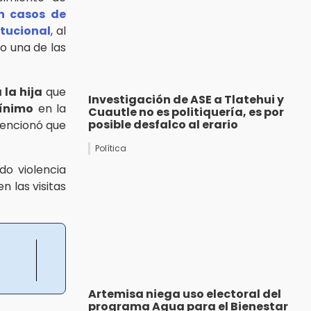
n casos de
itucional
, al
o una de las
 la hija
que
Investigación de ASE a Tlatehui y
mínimo
en la
Cuautle no es politiquería, es por
posible desfalco al erario
mencionó que
Política
do violencia
n las visitas
Artemisa niega uso electoral del
programa Agua para el Bienestar