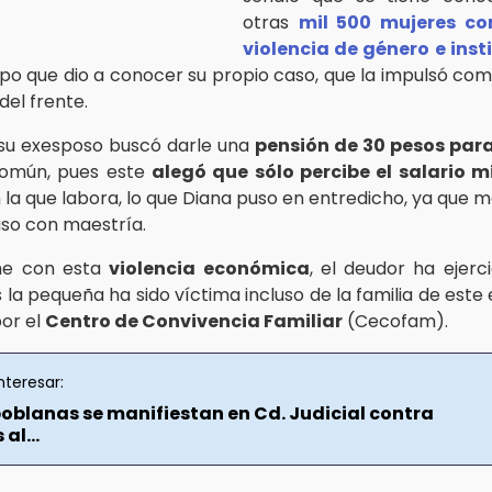
otras
mil 500 mujeres co
violencia de género e inst
o que dio a conocer su propio caso, que la impulsó com
del frente.
su exesposo buscó darle una
pensión de 30 pesos para
común, pues este
alegó que sólo percibe el salario 
la que labora, lo que Diana puso en entredicho, ya que 
uso con maestría.
me con esta
violencia económica
, el deudor ha ejerci
s la pequeña ha sido víctima incluso de la familia de este e
or el
Centro de Convivencia Familiar
(Cecofam).
nteresar:
oblanas se manifiestan en Cd. Judicial contra
al...