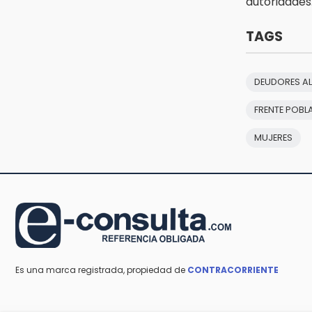
autoridades
exdelegada Anallely López
16:48
TAGS
Puebla lista para el Campeonato
Nacional de Béisbol Pre-Iniciación
5-6 Años 2026
DEUDORES AL
16:37
FRENTE POBL
Inscríbete al programa de
liderazgo juvenil en Puebla
MUJERES
Es una marca registrada, propiedad de
CONTRACORRIENTE