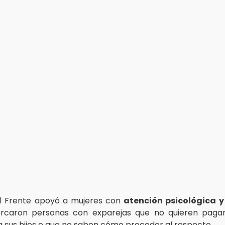
el Frente apoyó a mujeres con
atención psicológica y
cercaron personas con exparejas que no quieren pagar
 a sus hijos o que no saben cómo proceder al respecto.