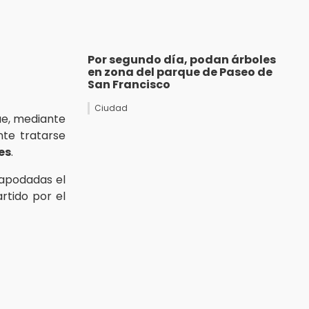
Por segundo día, podan árboles
en zona del parque de Paseo de
San Francisco
Ciudad
ue, mediante
nte tratarse
es
.
 apodadas el
rtido por el