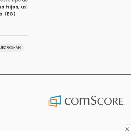
s hijos
, así
ia
. (
EG
).
UEZ ROMÁN