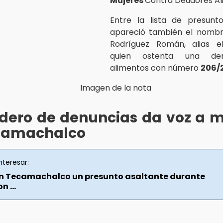
Mujeres
Contra Deudores Al
Entre la lista de presunt
apareció también el nomb
Rodríguez Román, alias e
quien ostenta una d
alimentos con número
206/
dero de denuncias da voz a m
camachalco
nteresar:
n Tecamachalco un presunto asaltante durante
n ...