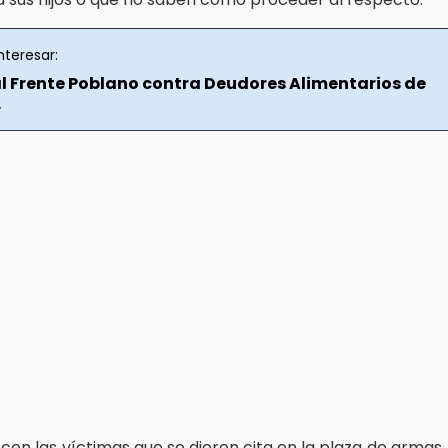
nteresar:
l Frente Poblano contra Deudores Alimentarios de
.
on las víctimas que se dieron cita en la plaza de armas,