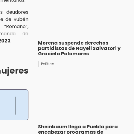
imentarios.
os deudores
re de Rubén
l “Romano”,
emanda de
2023
.
Morena suspende derechos
partidistas de Nayeli Salvatori y
Graciela Palomares
Política
ujeres
Sheinbaum llega a Puebla para
encabezar programas de