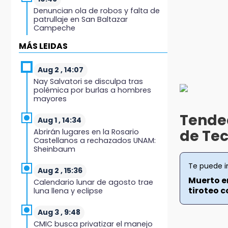
Denuncian ola de robos y falta de
patrullaje en San Baltazar
Campeche
MÁS LEIDAS
10:06
¡Comienza el camino! Pericos abre
la serie ante Campeche
Aug 2 , 14:07
Nay Salvatori se disculpa tras
polémica por burlas a hombres
9:18
mayores
Sheinbaum llega a Puebla para
encabezar programas de vivienda
Tende
y reforestación
Aug 1 , 14:34
de Te
Abrirán lugares en la Rosario
Castellanos a rechazados UNAM:
9:03
Sheinbaum
Muere Jorge Messi
Te puede i
Aug 2 , 15:36
8:21
Muerto e
Calendario lunar de agosto trae
¡México vuelve a los Olímpicos!
tiroteo co
luna llena y eclipse
21:25
Aug 3 , 9:48
México se queda con la plata
CMIC busca privatizar el manejo