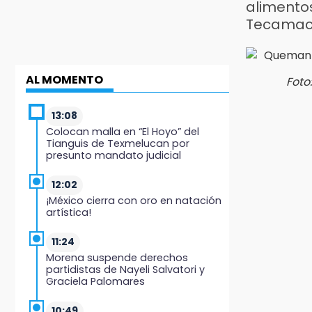
alimento
Tecamac
AL MOMENTO
Foto
13:08
Colocan malla en “El Hoyo” del
Tianguis de Texmelucan por
presunto mandato judicial
12:02
¡México cierra con oro en natación
artística!
11:24
Morena suspende derechos
partidistas de Nayeli Salvatori y
Graciela Palomares
10:49