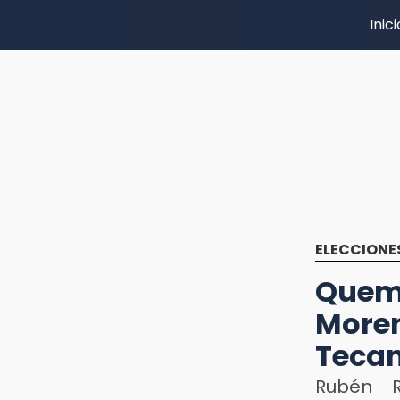
Inici
ELECCIONE
Quem
Mor
Teca
Rubén R