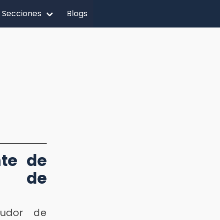
Secciones
Blogs
te de
o de
eudor de