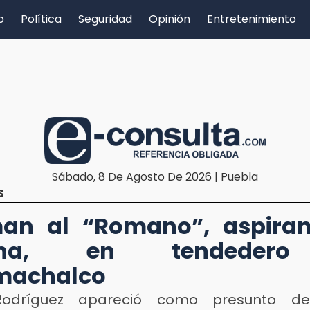
o
Política
Seguridad
Opinión
Entretenimiento
Sábado, 8 De Agosto De 2026 | Puebla
S
an al “Romano”, aspiran
ena, en tendeder
machalco
odríguez apareció como presunto d