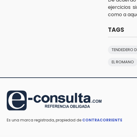
Inician las finales del Campeonato
ejercicios 
Nacional Infantil, Juvenil y de
como a aqu
Escaramuzas Puebla 2026
TAGS
14:32
Sheinbaum destaca reducción de
inflación anual de 3.12 % en julio
TENDEDERO D
EL ROMANO
Es una marca registrada, propiedad de
CONTRACORRIENTE