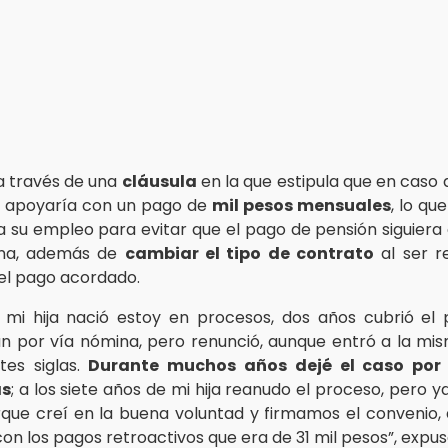
 a través de una
cláusula
en la que estipula que en caso 
o apoyaría con un pago de
mil pesos mensuales
, lo qu
a su empleo para evitar que el pago de pensión siguier
ina, además de
cambiar el tipo de contrato
al ser r
 el pago acordado.
mi hija nació estoy en procesos, dos años cubrió el
 por vía nómina, pero renunció, aunque entró a la mi
tes siglas.
Durante muchos años dejé el caso por 
as
; a los siete años de mi hija reanudo el proceso, pero 
orque creí en la buena voluntad y firmamos el convenio,
on los pagos retroactivos que era de 31 mil pesos”, expus