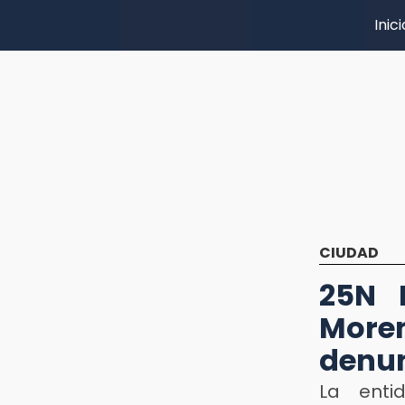
Inici
CIUDAD
25N 
Moren
denu
La enti