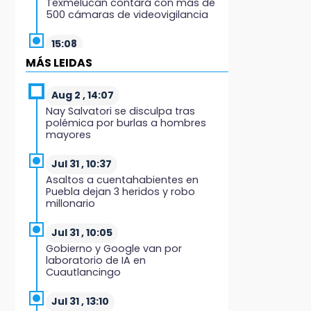
Texmelucan contará con más de
500 cámaras de videovigilancia
15:08
Huitzilan de Serdán espera hasta
MÁS LEIDAS
30 mil visitantes en feria
Aug 2 , 14:07
15:07
Nay Salvatori se disculpa tras
Rastro de Atlixco descarta
polémica por burlas a hombres
clembuterol y alerta por
mayores
mataderos clandestinos
Jul 31 , 10:37
15:03
Asaltos a cuentahabientes en
Cholula estrena agenda cultural
Puebla dejan 3 heridos y robo
con siete actividades
millonario
15:01
Jul 31 , 10:05
Gobierno de Puebla respaldará
Gobierno y Google van por
Concejo Municipal de Acatlán si
laboratorio de IA en
avala Congreso
Cuautlancingo
14:56
Jul 31 , 13:10
Regístrate a la clase gratuita de