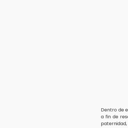
La Elotada Atlixco sorprende con
nueva estrategia rumbo a su
edición 2026
12:08
¡Cuidado! Alertan por fármacos
veterinarios falsificados y uno
robado desde Tehuacán
12:03
Detienen a ex gobernador de
Guerrero por caso Ayotzinapa
Dentro de 
a fin de re
paternidad