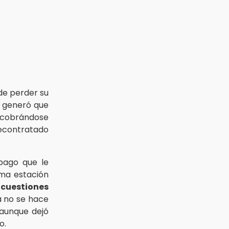
de perder su
e generó que
a cobrándose
econtratado
 pago que le
sma estación
cuestiones
ya no se hace
 aunque dejó
o.