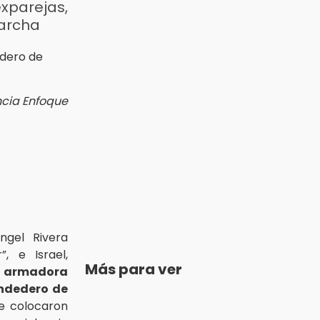
exparejas,
marcha
ncia Enfoque
ngel Rivera
”, e Israel,
Más para ver
a armadora
ndedero de
e colocaron