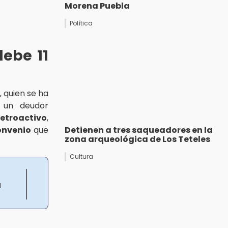
Morena Puebla
Política
debe 11
, quien se ha
s un deudor
etroactivo
,
Detienen a tres saqueadores en la
onvenio
que
zona arqueológica de Los Teteles
Cultura
a