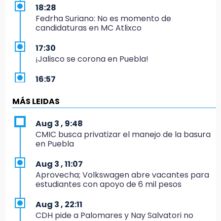
18:28
Fedrha Suriano: No es momento de
candidaturas en MC Atlixco
17:30
¡Jalisco se corona en Puebla!
16:57
Los Voladores de Papantla vuelven a Izúcar y
cierran festejos de Santo Domingo
MÁS LEIDAS
16:50
Aug 3 , 9:48
México va por el oro y el boleto olímpico en
CMIC busca privatizar el manejo de la basura
Flag Football
en Puebla
16:34
Aug 3 , 11:07
Memes y críticas surten efecto; modifican
Aprovecha; Volkswagen abre vacantes para
colores del parque en Chalchicomula
estudiantes con apoyo de 6 mil pesos
16:00
Aug 3 , 22:11
MC reorganiza su estructura en Atlixco y
CDH pide a Palomares y Nay Salvatori no
nombra a Julio Águila dirigente