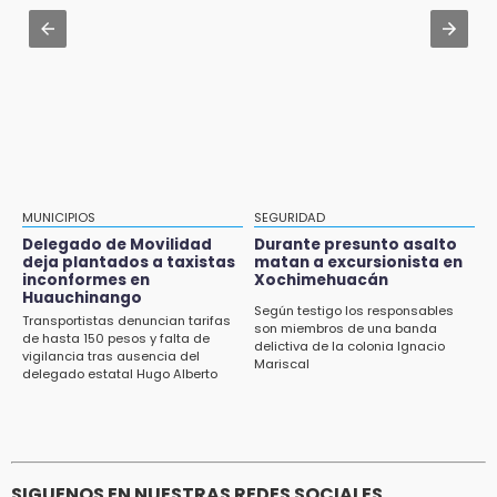
Amigos de Lisette Alvarado duda de versión
Aug 3 , 19:11
del homicidio-suicidio
Tri Sub-23 aplasta y avanza
12:50
¿Buscas trabajo? SPF ofrece sueldo de 13,607
y prestaciones: aplica en Puebla
12:44
Precio del gas LP baja en Puebla, aprovecha
esta semana
MUNICIPIOS
SEGURIDAD
Delegado de Movilidad
Durante presunto asalto
12:32
deja plantados a taxistas
matan a excursionista en
inconformes en
Xochimehuacán
Puebla busca revancha en la Leagues Cup
Huauchinango
Según testigo los responsables
Transportistas denuncian tarifas
12:14
son miembros de una banda
de hasta 150 pesos y falta de
delictiva de la colonia Ignacio
Obed Vargas gana confianza con el Atlético
vigilancia tras ausencia del
Mariscal
delegado estatal Hugo Alberto
Gutiérrez Rangel
SIGUENOS EN NUESTRAS REDES SOCIALES