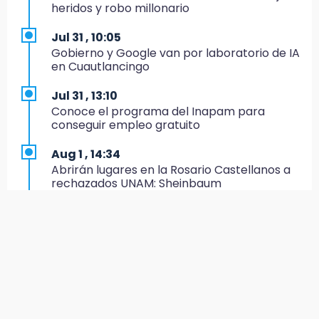
14:34
heridos y robo millonario
Ahorra en el regreso a clases con esta guía
de Profeco
Jul 31 , 10:05
Gobierno y Google van por laboratorio de IA
14:33
en Cuautlancingo
Recuperan taxi robado abandonado en la
colonia Amatitlanes, Izúcar de Matamoros
Jul 31 , 13:10
Conoce el programa del Inapam para
14:31
conseguir empleo gratuito
Regístrate en el Programa de Apoyo al
Empleo en Puebla
Aug 1 , 14:34
Abrirán lugares en la Rosario Castellanos a
14:30
rechazados UNAM: Sheinbaum
Presentan las 10 primeras conclusiones
sobre el fracking en México
Jul 31 , 12:59
Aprovecha las Ferias de Paz con consultas
14:29
médicas gratis en Puebla
Feria Patronal invita a vivir diez días de
tradición
Aug 2 , 15:36
Calendario lunar de agosto trae luna llena y
14:29
eclipse
Acatlán: regidora llama a diputados a actuar