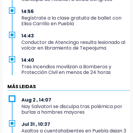
14:56
Regístrate a la clase gratuita de ballet con
Elisa Carrillo en Puebla
14:43
Conductor de Atencingo resulta lesionado al
volcar en libramiento de Tepeojuma
14:40
Tres incendios movilizan a Bomberos y
Protección Civil en menos de 24 horas
14:38
MÁS LEIDAS
Llama Banco Interamericano de Desarrollo a
investigador BUAP para análisis
Aug 2 , 14:07
Nay Salvatori se disculpa tras polémica por
14:36
burlas a hombres mayores
México remonta y debuta con triunfo en el
Mundial Sub 17 de Voleibol
Jul 31 , 10:37
Asaltos a cuentahabientes en Puebla dejan 3