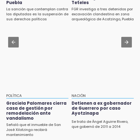
caso Ayotzinapa
Puebla
Teteles
Aug 1 , 13:13
La sanción que contemplan contra
FGR investiga a tres detenidos por
Feria de Teziutlán 2026: inicia con 16 días de
las diputadas es la suspensión de
excavación clandestina en zona
11:56
actividades en la Sierra Nororiental
sus derechos políticos
arqueológica de Acatzingo, Puebla
Comerciantes acusan favoritismo y
restricciones para vender elote en Izúcar
Jul 31 , 15:16
Diputadas pelean coordinación morenista en
11:48
Cholula
Paco Olmos exige reacción inmediata tras la
derrota de Lobos Puebla
11:31
Aumentan 400 % denuncias por robo en
transporte público en 6 años
11:24
POLÍTICA
NACIÓN
Soles no bajará la guardia tras vencer a
Graciela Palomares cierra
Detienen a ex gobernador
Lobos
casa de gestión por
de Guerrero por caso
remodelación ante
Ayotzinapa
11:21
vandalismo
Se trata de Ángel Aguirre Rivero,
Clausuran 51 locales abandonados del
Señaló que el inmueble de San
que gobernó de 2011 a 2014
José Xilotzingo recibirá
Mercado Municipal de Huauchinango
mantenimiento