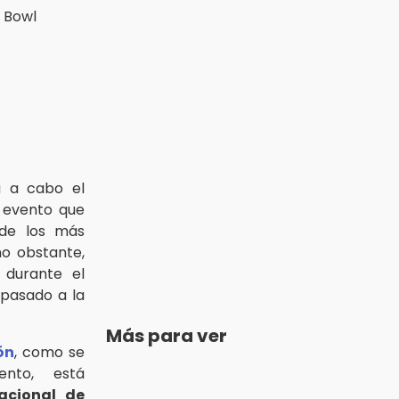
a a cabo el
 evento que
 de los más
no obstante,
 durante el
pasado a la
Más para ver
ón
, como se
nto, está
acional de