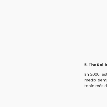
diputados a actuar con justicia e
imparcialidad
14:21
SICT descarta ampliación de la
carretera Izúcar de Matamoros-
Amayuca en 2026
13:43
Detienen a tres saqueadores en la
zona arqueológica de Los Teteles
5.
The Roll
En 2006, es
medio tiem
tenía más d