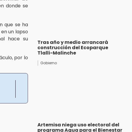
n donde se
ón que se ha
 en un lapso
nal hace su
Tras año y medio arrancará
construcción del Ecoparque
Tlalli-Malinche
culo, por lo
Gobierno
Artemisa niega uso electoral del
programa Agua para el Bienestar