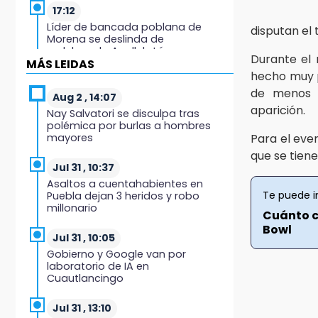
17:12
Líder de bancada poblana de
disputan el
Morena se deslinda de
exdelegada Anallely López
Durante el 
MÁS LEIDAS
hecho muy p
16:48
de menos d
Puebla lista para el Campeonato
Aug 2 , 14:07
Nacional de Béisbol Pre-Iniciación
aparición.
Nay Salvatori se disculpa tras
5-6 Años 2026
polémica por burlas a hombres
mayores
Para el eve
16:37
que se tien
Inscríbete al programa de
Jul 31 , 10:37
liderazgo juvenil en Puebla
Asaltos a cuentahabientes en
Te puede i
Puebla dejan 3 heridos y robo
millonario
16:31
Cuánto c
Tras año y medio arrancará
Bowl
construcción del Ecoparque Tlalli-
Jul 31 , 10:05
Malinche
Gobierno y Google van por
laboratorio de IA en
Cuautlancingo
16:01
Artemisa niega uso electoral del
programa Agua para el Bienestar
Jul 31 , 13:10