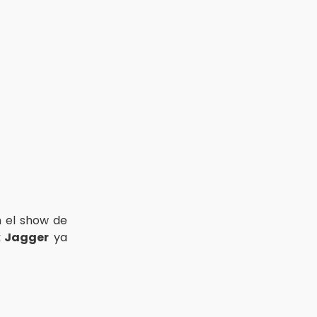
n el show de
k Jagger
ya