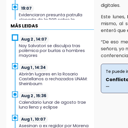
digitales.
19:07
Evidenciaron presunta patrulla
Este lunes,
clonada de la PGR sobre la
mismo, al 
Cuacnopalan-Oaxaca
MÁS LEIDAS
enteró que e
19:04
Aug 2 , 14:07
“De eso me 
Directora de Orquesta Symphonia
Nay Salvatori se disculpa tras
UDLAP dirige agrupaciones de talla
señora, yo 
polémica por burlas a hombres
internacional
conferencia
mayores
18:14
Aug 1 , 14:34
EE. UU. Sub-20 avanza a la final de
Te puede i
Abrirán lugares en la Rosario
CONCACAF
Castellanos a rechazados UNAM:
Conflicto
Sheinbaum
...
17:50
Van 17 denuncias por delitos
Aug 2 , 15:36
ambientales, pero no hay
Calendario lunar de agosto trae
detenidos por incendios
luna llena y eclipse
17:01
Aug 1 , 10:07
Vecinos de Atlixco-Metepec
Asesinan a ex regidor por Morena
denuncian inseguridad en