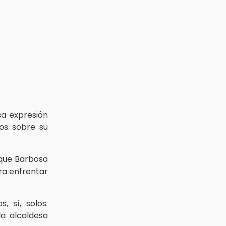
sa expresión
os sobre su
a que Barbosa
ra enfrentar
, sí, solos.
la alcaldesa