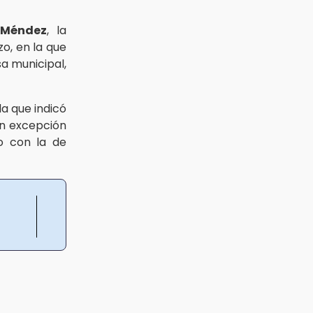
 Méndez
, la
o, en la que
a municipal,
la que indicó
on excepción
to con la de