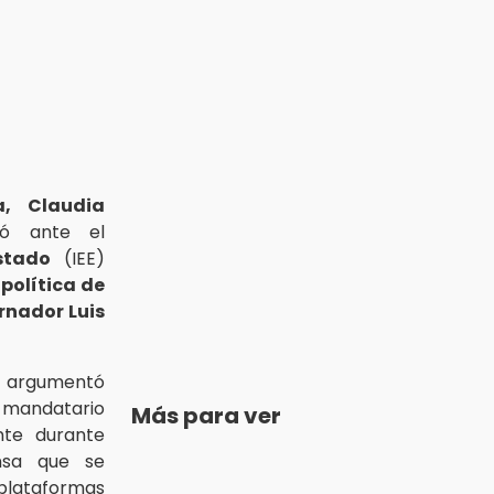
a, Claudia
tó ante el
Estado
(IEE)
 política de
rnador Luis
argumentó
 mandatario
Más para ver
nte durante
nsa que se
plataformas