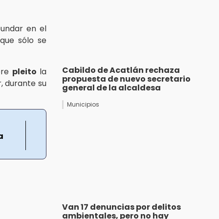
undar en el
que sólo se
Cabildo de Acatlán rechaza
ere
pleito
la
propuesta de nuevo secretario
, durante su
general de la alcaldesa
Municipios
a
Van 17 denuncias por delitos
ambientales, pero no hay