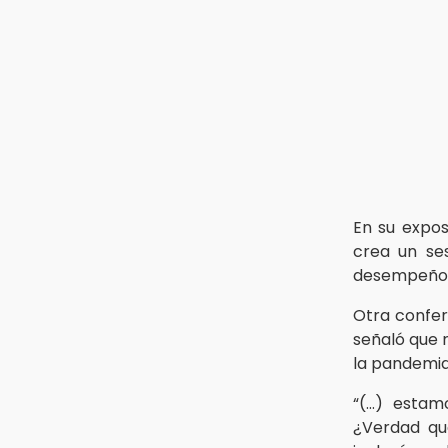
13:26
Ya instalan más de 2 mil luces
para fiestas patrias en el Centro
Histórico
12:55
Aranza López, la poblana que tocó
la gloria
En su expos
crea un se
desempeño
Otra confer
señaló que 
la pandemia
“(…) estamo
¿Verdad que