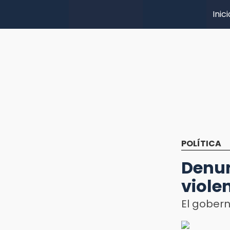
Inici
POLÍTICA
Denu
viole
El gober