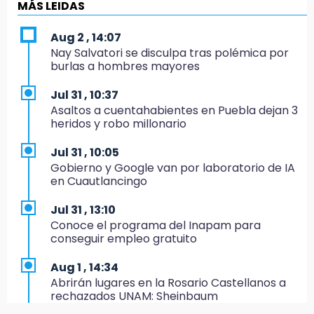
11:24
MÁS LEIDAS
Soles no bajará la guardia tras vencer a
Lobos
Aug 2 , 14:07
Nay Salvatori se disculpa tras polémica por
11:21
burlas a hombres mayores
Clausuran 51 locales abandonados del
Mercado Municipal de Huauchinango
Jul 31 , 10:37
Asaltos a cuentahabientes en Puebla dejan 3
11:03
heridos y robo millonario
Ataque a balazos contra vivienda alarma a
vecinos de Izúcar de Matamoros
Jul 31 , 10:05
Gobierno y Google van por laboratorio de IA
10:41
en Cuautlancingo
Sequía y robo de elotes agravan crisis de
productores en Valle de Serdán
Jul 31 , 13:10
Conoce el programa del Inapam para
10:15
conseguir empleo gratuito
Volaris ofertará vuelos a Chicago, Acapulco y
Puerto Escondido desde Puebla
Aug 1 , 14:34
Abrirán lugares en la Rosario Castellanos a
9:49
rechazados UNAM: Sheinbaum
Patrulla de Texmelucan cae a barranca en