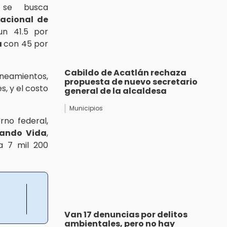
se busca
acional de
n 41.5 por
a
con 45 por
Cabildo de Acatlán rechaza
ineamientos,
propuesta de nuevo secretario
s, y el costo
general de la alcaldesa
Municipios
rno federal,
ando Vida
,
a 7 mil 200
Van 17 denuncias por delitos
ambientales, pero no hay