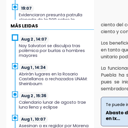
19:07
Evidenciaron presunta patrulla
clonada de la PGR sobre la
ciento del c
Cuacnopalan-Oaxaca
MÁS LEIDAS
ciento y co
19:04
Aug 2 , 14:07
Los benefic
Directora de Orquesta Symphonia
Nay Salvatori se disculpa tras
UDLAP dirige agrupaciones de talla
en tanto que
polémica por burlas a hombres
internacional
mayores
unitario pod
18:14
Aug 1 , 14:34
La funciona
EE. UU. Sub-20 avanza a la final de
Abrirán lugares en la Rosario
Puebla ha 
CONCACAF
Castellanos a rechazados UNAM:
pues se in
Sheinbaum
sembradore
17:50
Van 17 denuncias por delitos
Aug 2 , 15:36
ambientales, pero no hay
Calendario lunar de agosto trae
detenidos por incendios
Te puede i
luna llena y eclipse
Abasto d
17:01
en Ix...
Aug 1 , 10:07
Vecinos de Atlixco-Metepec
Asesinan a ex regidor por Morena
denuncian inseguridad en