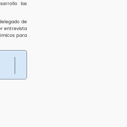
arrollo las
elegado de
or entrevista
nómicos para