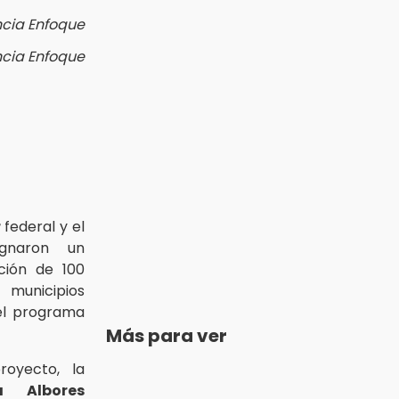
ncia Enfoque
ncia Enfoque
r
federal y el
ignaron un
ción de 100
 municipios
el programa
Más para ver
royecto, la
a Albores