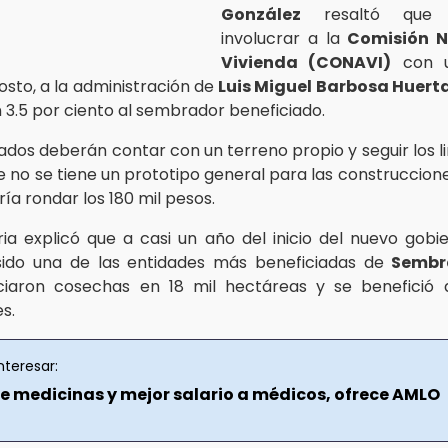
González
resaltó que 
involucrar a la
Comisión N
Vivienda (CONAVI)
con u
osto, a la administración de
Luis Miguel Barbosa Huert
n 3.5 por ciento al sembrador beneficiado.
iados deberán contar con un terreno propio y seguir los l
 no se tiene un prototipo general para las construccione
ría rondar los 180 mil pesos.
ria explicó que a casi un año del inicio del nuevo gobie
sido una de las entidades más beneficiadas de
Sembr
iciaron cosechas en 18 mil hectáreas y se benefició 
s.
nteresar:
e medicinas y mejor salario a médicos, ofrece AMLO