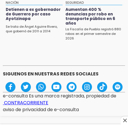
NACIÓN
SEGURIDAD
vecinos de Izúcar de Matamoros
Detienen a ex gobernador
Aumentan 400 %
de Guerrero por caso
denuncias por robo en
10:41
Ayotzinapa
transporte público en 6
Sequía y robo de elotes agravan crisis de
años
Se trata de Ángel Aguirre Rivero,
productores en Valle de Serdán
La Fiscalía de Puebla registró 880
que gobernó de 2011 a 2014
robos en el primer semestre de
2026
10:15
Volaris ofertará vuelos a Chicago, Acapulco y
Puerto Escondido desde Puebla
9:49
Patrulla de Texmelucan cae a barranca en
SIGUENOS EN NUESTRAS REDES SOCIALES
San Rafael Tlanalapan
e-consulta Es una marca registrada, propiedad de
CONTRACORRIENTE
aviso de privacidad de e-consulta