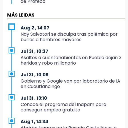
de Profeco
14:33
MÁS LEIDAS
Recuperan taxi robado abandonado en la
colonia Amatitlanes, Izúcar de Matamoros
Aug 2 , 14:07
Nay Salvatori se disculpa tras polémica por
14:31
burlas a hombres mayores
Regístrate en el Programa de Apoyo al
Empleo en Puebla
Jul 31 , 10:37
Asaltos a cuentahabientes en Puebla dejan 3
14:30
heridos y robo millonario
Presentan las 10 primeras conclusiones
sobre el fracking en México
Jul 31 , 10:05
Gobierno y Google van por laboratorio de IA
14:29
en Cuautlancingo
Feria Patronal invita a vivir diez días de
tradición
Jul 31 , 13:10
Conoce el programa del Inapam para
14:29
conseguir empleo gratuito
Acatlán: regidora llama a diputados a actuar
con justicia e imparcialidad
Aug 1 , 14:34
Abrirán lugares en la Rosario Castellanos a